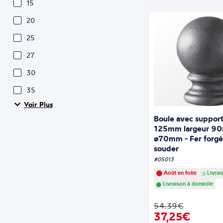
15
20
25
27
30
35
Voir Plus
Boule avec support
125mm largeur 9
ø70mm - Fer forgé
souder
#05013
Août en folie
Livrai
Livraison à domicile
54.39€
37,25€