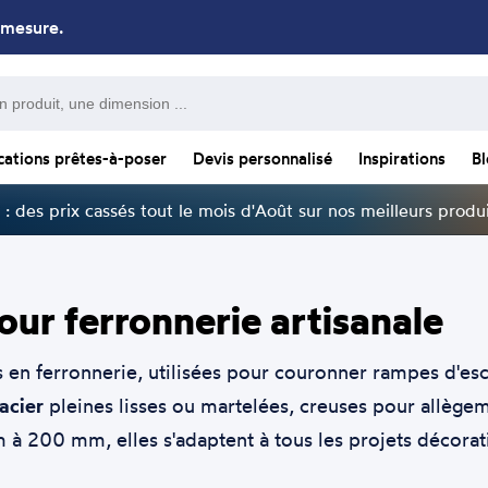
 mesure.
cations prêtes-à-poser
Devis personnalisé
Inspirations
B
: des prix cassés tout le mois d'Août sur nos meilleurs produi
pour ferronnerie artisanale
n ferronnerie, utilisées pour couronner rampes d'escal
acier
pleines lisses ou martelées, creuses pour allège
à 200 mm, elles s'adaptent à tous les projets décoratif