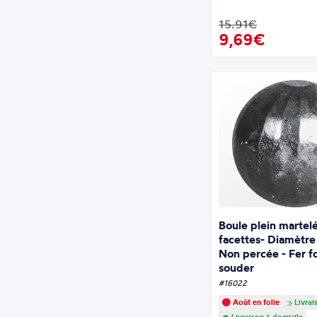
15.91€
9,69€
Boule plein martel
facettes- Diamèt
Non percée - Fer f
souder
#16022
Août en folie
Livrai