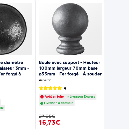
de diamètre
Boule avec support - Hauteur
isseur 3mm -
100mm largeur 70mm base
er forgé à
ø55mm - Fer forgé - À souder
#05012
4
Août en folie
Livraison Express
Livraison à domicile
ile
27.55€
16,73€