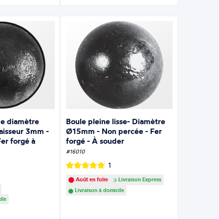
de diamètre
Boule pleine lisse- Diamètre
isseur 3mm -
Ø15mm - Non percée - Fer
er forgé à
forgé - À souder
#16010
1
Août en folie
Livraison Express
Livraison à domicile
ile