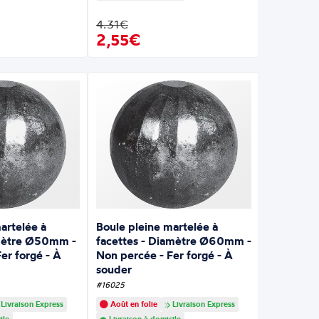
4.31€
2,55€
artelée à
Boule pleine martelée à
amètre Ø50mm -
facettes - Diamètre Ø60mm -
er forgé - À
Non percée - Fer forgé - À
souder
#16025
Livraison Express
Août en folie
Livraison Express