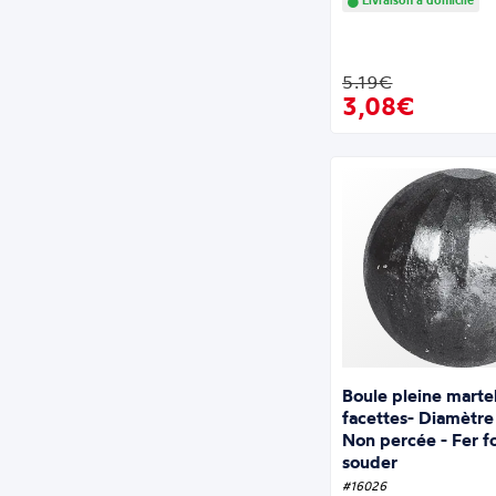
Livraison à domicile
5.19€
3,08€
Boule pleine marte
facettes- Diamèt
Non percée - Fer f
souder
#16026