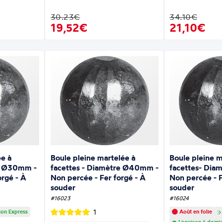
30.23€
34.10€
19,52€
21,10€
ée à
Boule pleine martelée à
Boule pleine m
re Ø30mm -
facettes - Diamètre Ø40mm -
facettes- Di
orgé - À
Non percée - Fer forgé - À
Non percée - F
souder
souder
#16023
#16024
1
son Express
Août en folie