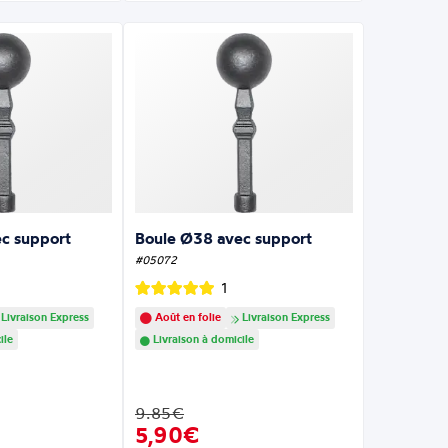
c support
Boule Ø38 avec support
#05072
1
Livraison Express
Août en folie
Livraison Express
ile
Livraison à domicile
9.85€
5,90€