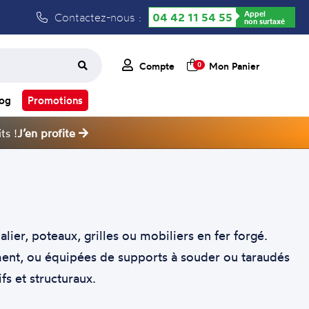
Appel
Contactez-nous :
04 42 11 54 55
non surtaxé
Compte
Mon Panier
0
log
Promotions
ts !
J’en profite
ier, poteaux, grilles ou mobiliers en fer forgé.
ment, ou équipées de supports à souder ou taraudés
s et structuraux.