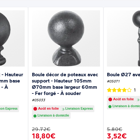
 - Hauteur
Boule décor de poteaux avec
Boule Ø27 ave
0mm base
support - Hauteur 105mm
#05071
 - À
Ø70mm base largeur 60mm
1
- Fer forgé - À souder
Août en folie
#05033
Livraison à domic
son Express
Août en folie
Livraison Express
Livraison à domicile
29.72€
5.80€
18,80€
3,52€