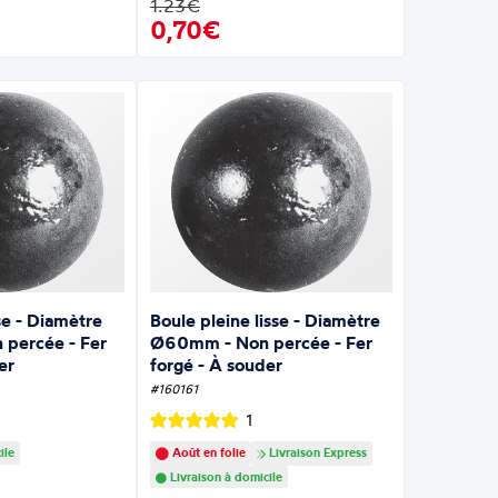
1.23€
0,70€
sse - Diamètre
Boule pleine lisse - Diamètre
percée - Fer
Ø60mm - Non percée - Fer
er
forgé - À souder
#160161
1
ile
Août en folie
Livraison Express
Livraison à domicile