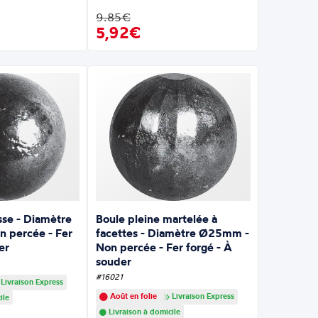
9.85€
5,92€
isse - Diamètre
Boule pleine martelée à
 percée - Fer
facettes - Diamètre Ø25mm -
er
Non percée - Fer forgé - À
souder
#16021
Livraison Express
Août en folie
Livraison Express
ile
Livraison à domicile