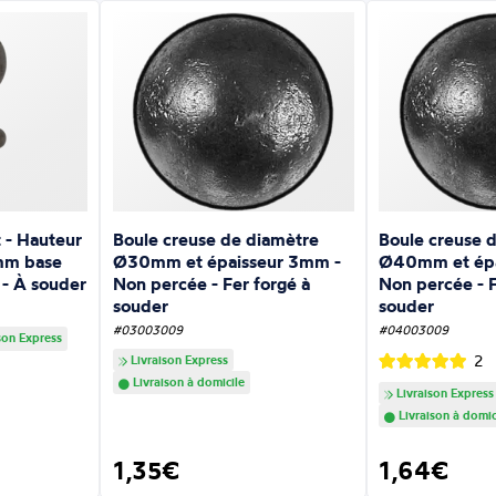
 - Hauteur
Boule creuse de diamètre
Boule creuse 
mm base
Ø30mm et épaisseur 3mm -
Ø40mm et épa
 - À souder
Non percée - Fer forgé à
Non percée - F
souder
souder
#03003009
#04003009
son Express
2
Livraison Express
Livraison à domicile
Livraison Express
Livraison à domic
1,35€
1,64€