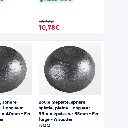
ile
Livraison à domicile
17.27€
10,78€
, sphère
Boule méplate, sphère
e - Longueur
aplatie, pleine. Longueur
ur 40mm - Fer
55mm épaisseur 35mm - Fer
er
forgé - À souder
#16202