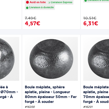
Livraison à domic
Août en folie
Livraison Express
Livraison à domicile
7.49€
10.51€
4,57€
6,31€
lée à
Boule méplate, sphère
Boule méplate
re Ø70mm -
aplatie, pleine - Longueur
aplatie, plein
orgé - À
80mm épaisseur 50mm - Fer
70mm épaisse
forgé - À souder
forgé - À soud
#16200
#16201