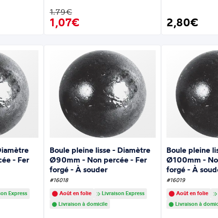
1.79€
1,07€
2,80€
 Diamètre
Boule pleine lisse - Diamètre
Boule pleine l
ée - Fer
Ø90mm - Non percée - Fer
Ø100mm - Non
forgé - À souder
forgé - À soud
#16018
#16019
son Express
Août en folie
Livraison Express
Août en folie
Livraison à domicile
Livraison à domic