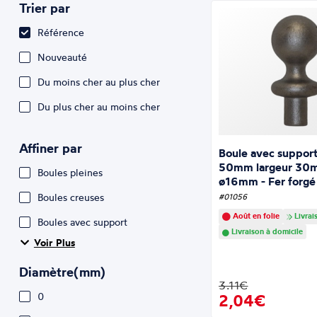
Trier par
Référence
Nouveauté
Du moins cher au plus cher
Du plus cher au moins cher
Affiner par
Boule avec support
50mm largeur 30
Boules pleines
ø16mm - Fer forgé
Boules creuses
#01056
Août en folie
Livrai
Boules avec support
Livraison à domicile
Voir Plus
Diamètre(mm)
3.11€
0
2,04€