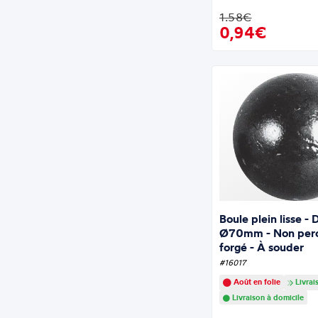
1.58€
0,94€
Boule plein lisse -
Ø70mm - Non perc
forgé - À souder
#16017
Août en folie
Livrai
Livraison à domicile