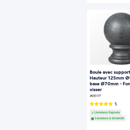
Boule avec support
Hauteur 125mm 
base Ø70mm - Fon
visser
#05117
5
Livraison Express
Livraison à domicile