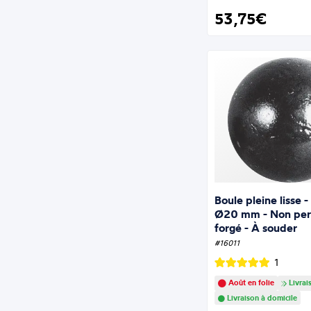
53,75€
Boule pleine lisse 
Ø20 mm - Non perc
forgé - À souder
#16011
1
Août en folie
Livrai
Livraison à domicile