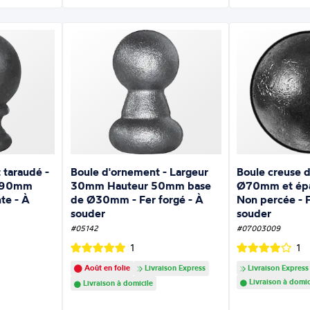
Boule creuse 
 taraudé -
Boule d'ornement - Largeur
Ø70mm et épa
Ø90mm
30mm Hauteur 50mm base
Non percée - F
te - À
de Ø30mm - Fer forgé - À
souder
souder
#07003009
#05142
1
1
Livraison Express
Août en folie
Livraison Express
Livraison à domic
Livraison à domicile