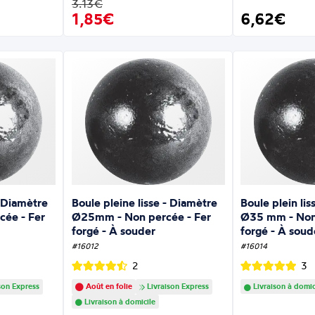
3.13€
1,85€
6,62€
- Diamètre
Boule pleine lisse - Diamètre
Boule plein li
ée - Fer
Ø25mm - Non percée - Fer
Ø35 mm - Non 
forgé - À souder
forgé - À soud
#16012
#16014
2
3
son Express
Août en folie
Livraison Express
Livraison à domic
Livraison à domicile