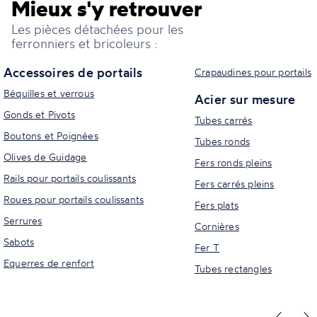
Mieux s'y retrouver
Les pièces détachées pour les
ferronniers et bricoleurs :
Accessoires de portails
Crapaudines pour portails
Béquilles et verrous
Acier sur mesure
Gonds et Pivots
Tubes carrés
Boutons et Poignées
Tubes ronds
Olives de Guidage
Fers ronds pleins
Rails pour portails coulissants
Fers carrés pleins
Roues pour portails coulissants
Fers plats
Serrures
Cornières
Sabots
Fer T
Equerres de renfort
Tubes rectangles