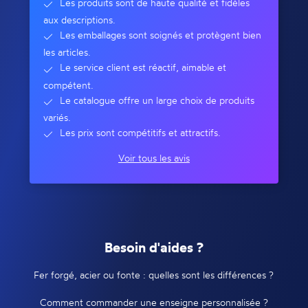
Les produits sont de haute qualité et fidèles
aux descriptions.
Les emballages sont soignés et protègent bien
les articles.
Le service client est réactif, aimable et
compétent.
Le catalogue offre un large choix de produits
variés.
Les prix sont compétitifs et attractifs.
Voir tous les avis
Besoin d'aides ?
Fer forgé, acier ou fonte : quelles sont les différences ?
Comment commander une enseigne personnalisée ?