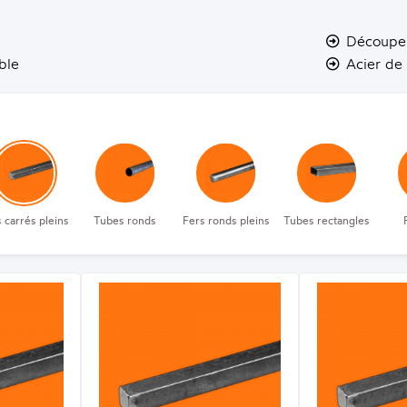
Découpe
ble
Acier de
 carrés pleins
Tubes ronds
Fers ronds pleins
Tubes rectangles