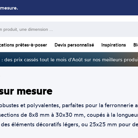
 mesure.
cations prêtes-à-poser
Devis personnalisé
Inspirations
B
: des prix cassés tout le mois d'Août sur nos meilleurs produi
s
 sur mesure
obustes et polyvalentes, parfaites pour la ferronnerie ar
ections de 8x8 mm à 30x30 mm, coupés à la longueur 
des éléments décoratifs légers, ou 25x25 mm pour des