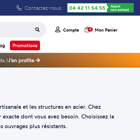
Appel
Contactez-nous :
04 42 11 54 55
non surtaxé
Compte
Mon Panier
0
log
Promotions
ts !
J’en profite
tisanale et les structures en acier. Chez
exacte dont vous avez besoin. Choisissez la
 ouvrages plus résistants.