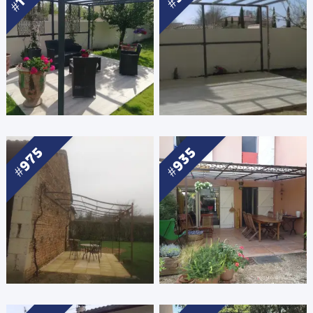
975
935