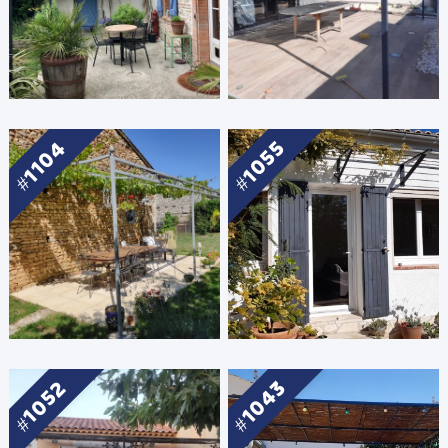
1104
1055
1043
1052