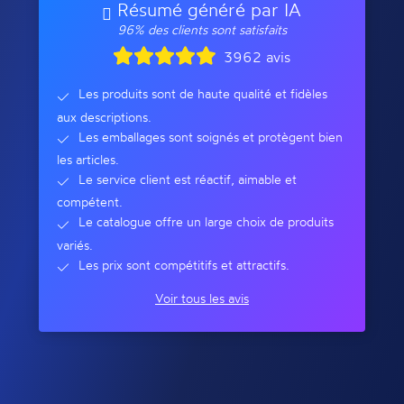
Résumé généré par IA
96% des clients sont satisfaits
3962 avis
Les produits sont de haute qualité et fidèles
aux descriptions.
Les emballages sont soignés et protègent bien
les articles.
Le service client est réactif, aimable et
compétent.
Le catalogue offre un large choix de produits
variés.
Les prix sont compétitifs et attractifs.
Voir tous les avis