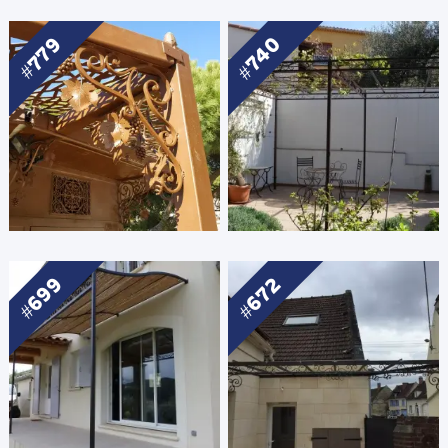
740
779
699
672