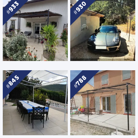
930
933
845
788