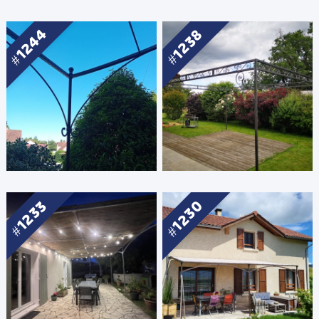
1244
1238
1230
1233