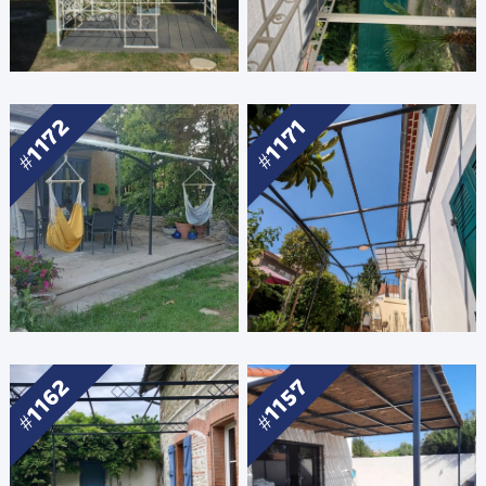
1172
1171
1162
1157