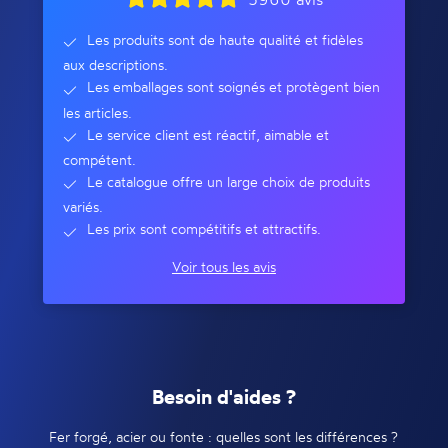
Les produits sont de haute qualité et fidèles
aux descriptions.
Les emballages sont soignés et protègent bien
les articles.
Le service client est réactif, aimable et
compétent.
Le catalogue offre un large choix de produits
variés.
Les prix sont compétitifs et attractifs.
Voir tous les avis
Besoin d'aides ?
Fer forgé, acier ou fonte : quelles sont les différences ?