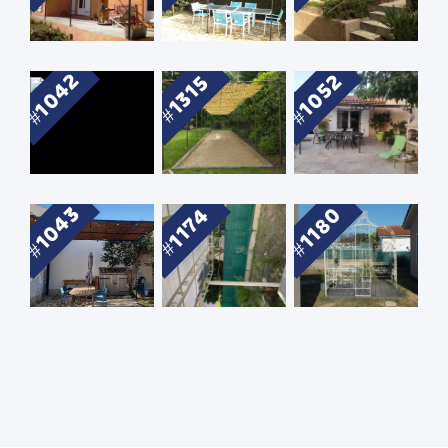
1042
1052
1315
1043
1180
1174