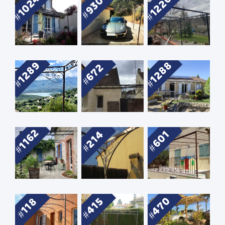
1024
1220
930
1289
1288
672
1162
214
601
470
415
118