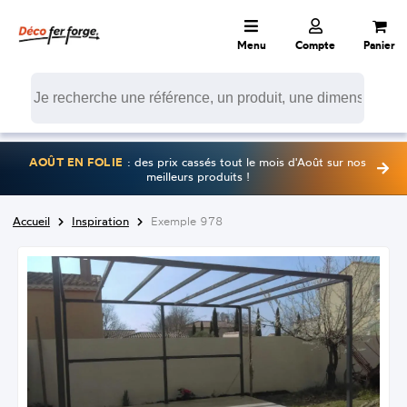
Menu
Compte
Panier
AOÛT EN FOLIE
: des prix cassés tout le mois d'Août sur nos
meilleurs produits !
Accueil
Inspiration
Exemple 978