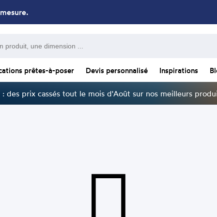
 mesure.
cations prêtes-à-poser
Devis personnalisé
Inspirations
B
: des prix cassés tout le mois d'Août sur nos meilleurs produi