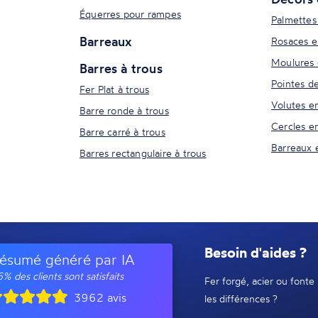
Équerres pour rampes
Palmettes
Barreaux
Rosaces e
Moulures 
Barres à trous
Pointes d
Fer Plat à trous
Volutes e
Barre ronde à trous
Cercles e
Barre carré à trous
Barreaux 
Barres rectangulaire à trous
Besoin d'aides ?
ésumé généré par IA
% des clients sont satisfaits
Fer forgé, acier ou fonte 
3962 avis
les différences ?