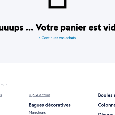
uups ... Votre panier est vi
Continuer vos achats
rs :
Boules 
ls
U plié à froid
Bagues décoratives
Colonne
Manchons
Décors 