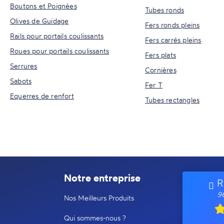
Boutons et Poignées
Tubes ronds
Olives de Guidage
Fers ronds pleins
Rails pour portails coulissants
Fers carrés pleins
Roues pour portails coulissants
Fers plats
Serrures
Cornières
Sabots
Fer T
Equerres de renfort
Tubes rectangles
Notre entreprise
R
96
Nos Meilleurs Produits
Qui sommes-nous ?