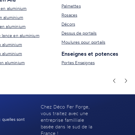
Palmettes
 en aluminium
Rosaces
n aluminium
Décors
en aluminium
Dessus de portails
e lance en aluminium
Moulures pour portails
n aluminium
Enseignes et potences
n aluminium
en aluminium
Portes Enseignes
Chez Déco Fer Forge,
vous traitez avec une
: quelles sont
entreprise familliale
basée dans le sud de la
France !