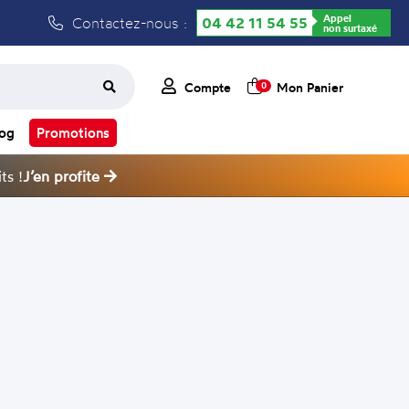
Appel
Contactez-nous :
04 42 11 54 55
non surtaxé
Compte
Mon Panier
0
log
Promotions
ts !
J’en profite