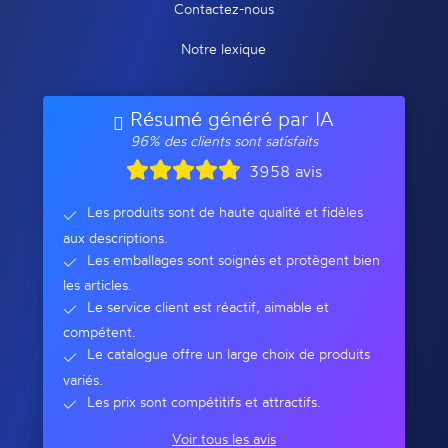
Contactez-nous
Notre lexique
Résumé généré par IA
96% des clients sont satisfaits
3958 avis
Les produits sont de haute qualité et fidèles
aux descriptions.
Les emballages sont soignés et protègent bien
les articles.
Le service client est réactif, aimable et
compétent.
Le catalogue offre un large choix de produits
variés.
Les prix sont compétitifs et attractifs.
Voir tous les avis