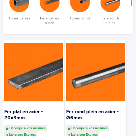
Tubes carrés
Fers carrés
Tubes ronds
Fers ronds
pleins
pleins
re
Fer plat en acier -
Fer rond plein en acier -
20x3mm
Ø6mm
Découpe à vos mesures
Découpe à vos mesures
Livraison Express
Livraison Express