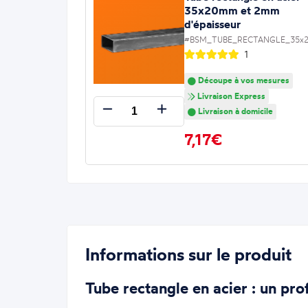
35x20mm et 2mm
d'épaisseur
#BSM_TUBE_RECTANGLE_35x2
1
Découpe à vos mesures
Livraison Express
Livraison à domicile
7,17€
Informations sur le produit
Tube rectangle en acier : un pro