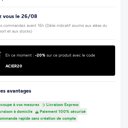
z vous le 26/08
us commandez avant 16h (Délai indicatif soumis aux aléas du
port et aux stocks)
En ce moment :
-20%
sur ce produit avec le code
ACIER20
res avantages
coupe à vos mesures
Livraison Express
vraison à domicile
Paiement 100% sécurisé
mmande rapide sans création de compte