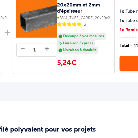
20x20mm et 2mm
d'épaisseur
1x
Tube r
0x2
#BSM_TUBE_CARRE_20x20x2
1x
Tube ca
2
1x Remi
Découpe à vos mesures
Livraison Express
Total =
1
Livraison à domicile
5,24€
filé polyvalent pour vos projets