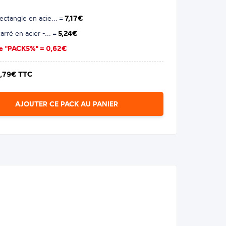
ectangle en acie... =
7,17€
rré en acier -... =
5,24€
se "PACK5%" =
0,62€
1,79€ TTC
AJOUTER CE PACK AU PANIER