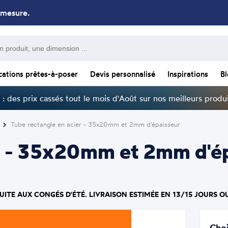
 mesure.
cations prêtes-à-poser
Devis personnalisé
Inspirations
B
: des prix cassés tout le mois d'Août sur nos meilleurs produi
Tube rectangle en acier - 35x20mm et 2mm d'épaisseur
r - 35x20mm et 2mm d'ép
UITE AUX CONGÉS D'ÉTÉ. LIVRAISON ESTIMÉE EN 13/15 JOURS O
Choi