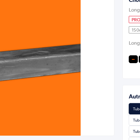
Long
PRO
150
Long
−
Autr
Tub
Tub
Tub