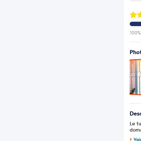
100% 
Phot
Desc
Le tu
doma
Voi