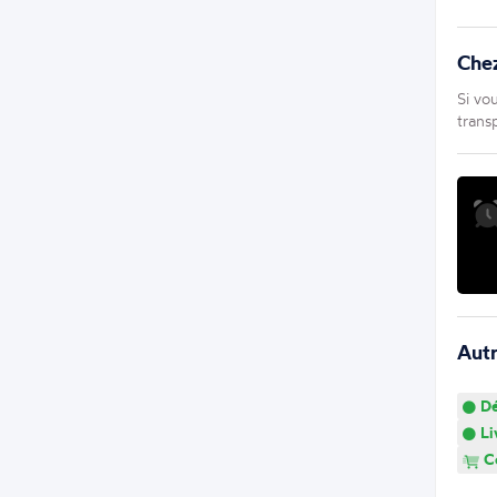
Che
Si vo
trans
Aut
Dé
Li
Co