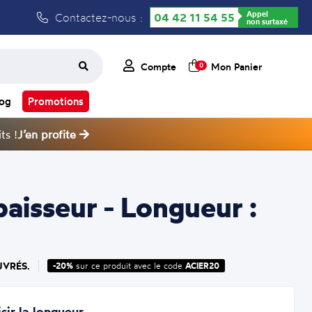
Appel
Contactez-nous :
04 42 11 54 55
non surtaxé
Compte
Mon Panier
0
log
Promotions
ts !
J’en profite
aisseur - Longueur :
UVRÉS.
-20%
sur ce produit avec le code
ACIER20
sir la longueur