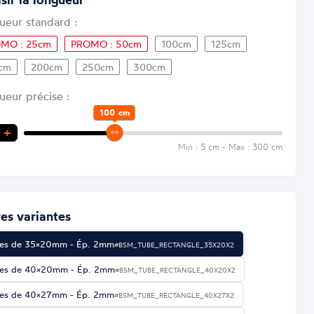
ueur standard :
MO : 25cm
PROMO : 50cm
100cm
125cm
cm
200cm
250cm
300cm
ueur précise :
100
cm
+
Min : 5 cm - Max : 300 cm
es variantes
es de 35×20mm - Ép. 2mm
#BSM_TUBE_RECTANGLE_35X20X2
es de 40×20mm - Ép. 2mm
#BSM_TUBE_RECTANGLE_40X20X2
es de 40×27mm - Ép. 2mm
#BSM_TUBE_RECTANGLE_40X27X2