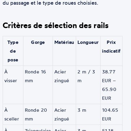
du passage et le type de roues choisies.
Critères de sélection des rails
Type
Gorge
Matériau
Longueur
Prix
de
indicatif
pose
À
Ronde 16
Acier
2 m / 3
38.77
visser
mm
zingué
m
EUR –
65.90
EUR
À
Ronde 20
Acier
3 m
104.65
sceller
mm
zingué
EUR
À
Triangulaire
Acier
3 m
51.18