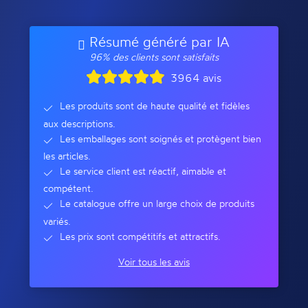
Résumé généré par IA
96% des clients sont satisfaits
3964 avis
Les produits sont de haute qualité et fidèles
aux descriptions.
Les emballages sont soignés et protègent bien
les articles.
Le service client est réactif, aimable et
compétent.
Le catalogue offre un large choix de produits
variés.
Les prix sont compétitifs et attractifs.
Voir tous les avis