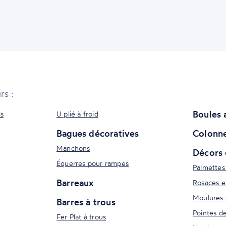
rs :
Boules 
ls
U plié à froid
Bagues décoratives
Colonne
Manchons
Décors 
Équerres pour rampes
Palmettes
Barreaux
Rosaces e
Moulures 
Barres à trous
Pointes d
Fer Plat à trous