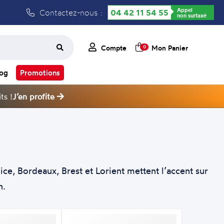
Appel
Contactez-nous :
04 42 11 54 55
non surtaxé
Compte
Mon Panier
0
log
Promotions
ts !
J’en profite
ice, Bordeaux, Brest et Lorient mettent l’accent sur
n.