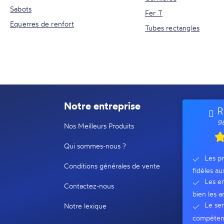
Sabots
Fer T
Equerres de renfort
Tubes rectangles
Notre entreprise
R
96
Nos Meilleurs Produits
Qui sommes-nous ?
Les pr
Conditions générales de vente
fidèles au
Les em
Contactez-nous
bien les ar
Le ser
Notre lexique
compéten