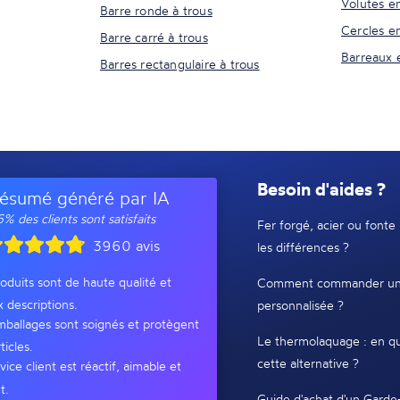
Volutes e
Barre ronde à trous
Cercles e
Barre carré à trous
Barreaux 
Barres rectangulaire à trous
Besoin d'aides ?
ésumé généré par IA
% des clients sont satisfaits
Fer forgé, acier ou fonte 
3960 avis
les différences ?
oduits sont de haute qualité et
Comment commander un
x descriptions.
personnalisée ?
ballages sont soignés et protègent
Le thermolaquage : en qu
ticles.
cette alternative ?
vice client est réactif, aimable et
t.
Guide d'achat d'un Garde