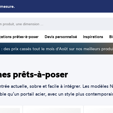
 mesure.
cations prêtes-à-poser
Devis personnalisé
Inspirations
B
: des prix cassés tout le mois d'Août sur nos meilleurs produi
nes prêts-à-poser
rée actuelle, sobre et facile à intégrer. Les modèles N
ible qu’un portail acier, avec un style plus contemporai