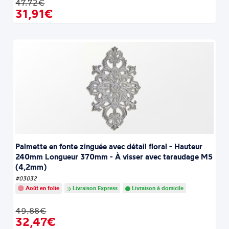
47.72€
31,91€
Palmette en fonte zinguée avec détail floral - Hauteur
240mm Longueur 370mm - À visser avec taraudage M5
(4,2mm)
#03032
Août en folie
Livraison Express
Livraison à domicile
49.88€
32,47€