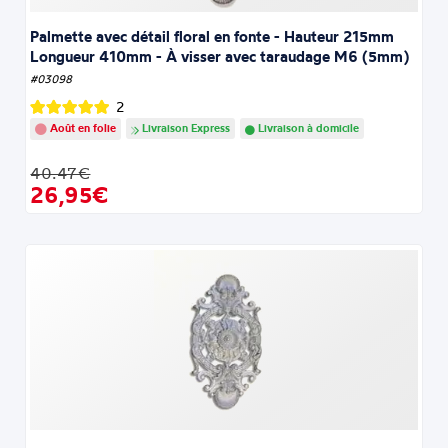
Palmette avec détail floral en fonte - Hauteur 215mm
Longueur 410mm - À visser avec taraudage M6 (5mm)
#03098
2
Août en folie
Livraison Express
Livraison à domicile
40.47€
26,95€