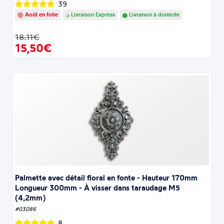
39
Août en folie
Livraison Express
Livraison à domicile
18.11€
15,50€
Palmette avec détail floral en fonte - Hauteur 170mm
Longueur 300mm - À visser dans taraudage M5
(4,2mm)
#03086
8