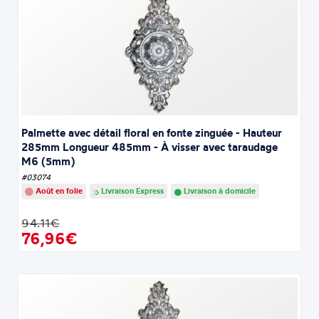
Palmette avec détail floral en fonte zinguée - Hauteur
285mm Longueur 485mm - À visser avec taraudage
M6 (5mm)
#03074
Août en folie
Livraison Express
Livraison à domicile
94.11€
76,96€