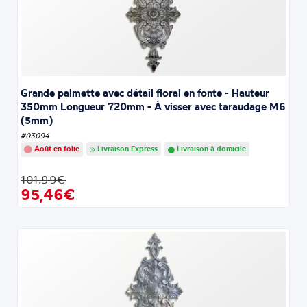
Grande palmette avec détail floral en fonte - Hauteur
350mm Longueur 720mm - À visser avec taraudage M6
(5mm)
#03094
Août en folie
Livraison Express
Livraison à domicile
101.99€
95,46€