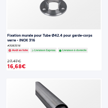
Fixation murale pour Tube Ø42.4 pour garde-corps
verre - INOX 316
#3083516
Août en folie
Livraison Express
Livraison à domicile
27.47€
16,68€