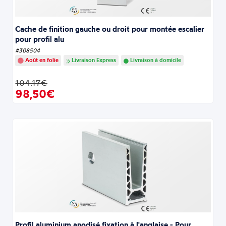
Cache de finition gauche ou droit pour montée escalier
pour profil alu
#308504
Août en folie
Livraison Express
Livraison à domicile
104.17€
98,50€
Profil aluminium anodisé fixation à l'anglaise - Pour