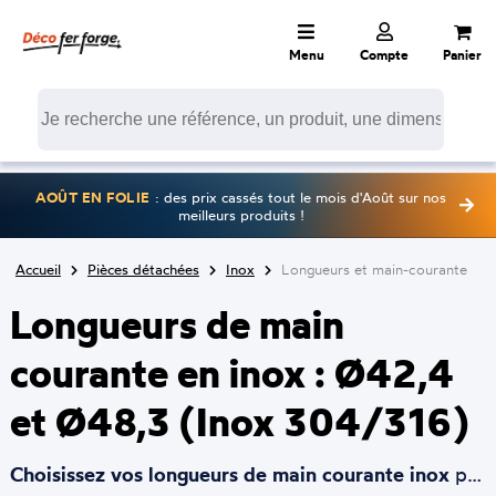
Menu
Compte
Panier
AOÛT EN FOLIE
: des prix cassés tout le mois d'Août sur nos
meilleurs produits !
Accueil
Pièces détachées
Inox
Longueurs et main-courante
Longueurs de main
courante en inox : Ø42,4
et Ø48,3 (Inox 304/316)
Choisissez vos longueurs de main courante inox
parmi nos tubes ronds