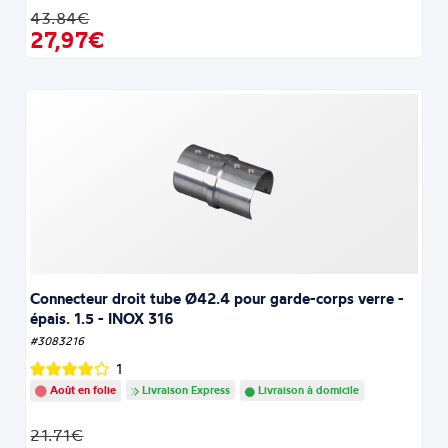
43.84€
27,97€
Connecteur droit tube Ø42.4 pour garde-corps verre -
épais. 1.5 - INOX 316
#3083216
1
Août en folie
Livraison Express
Livraison à domicile
21.71€