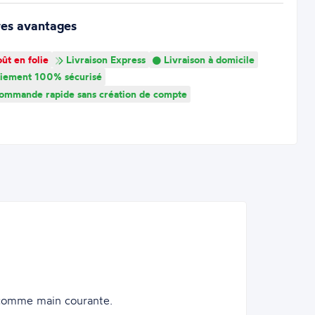
res avantages
ût en folie
Livraison Express
Livraison à domicile
iement 100% sécurisé
mmande rapide sans création de compte
, comme main courante.