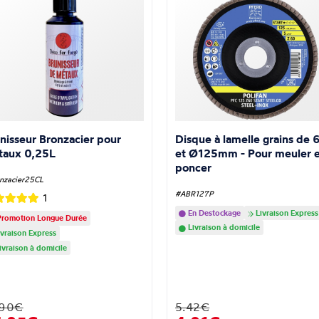
nisseur Bronzacier pour
Disque à lamelle grains de 
taux 0,25L
et Ø125mm - Pour meuler e
poncer
nzacier25CL
#ABR127P
1
En Destockage
Livraison Express
romotion Longue Durée
Livraison à domicile
vraison Express
ivraison à domicile
.90€
5.42€