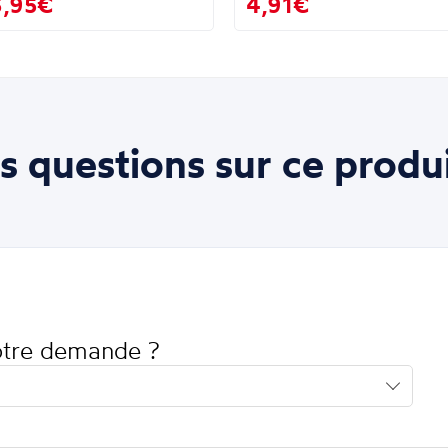
3,95€
4,91€
s questions sur ce produi
votre demande ?