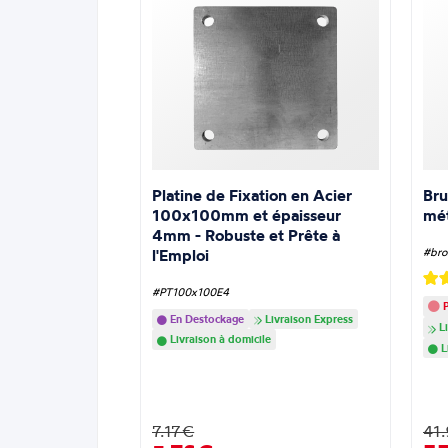
Platine de Fixation en Acier
Bru
100x100mm et épaisseur
mé
4mm - Robuste et Prête à
l'Emploi
#bro
#PT100x100E4
P
En Destockage
Livraison Express
Li
Livraison à domicile
L
7.17€
41