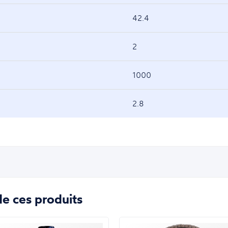
42.4
2
1000
2.8
e ces produits