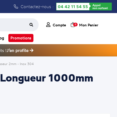
Appel
Contactez-nous :
04 42 11 54 55
non surtaxé
Compte
Mon Panier
0
log
Promotions
ts !
J’en profite
sseur 2mm - Inox 304
mm Longueur 1000mm