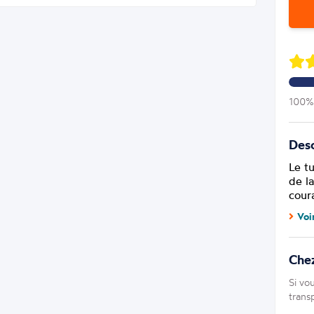
100% 
Desc
Le t
de l
cour
Voi
Chez
Si vo
trans