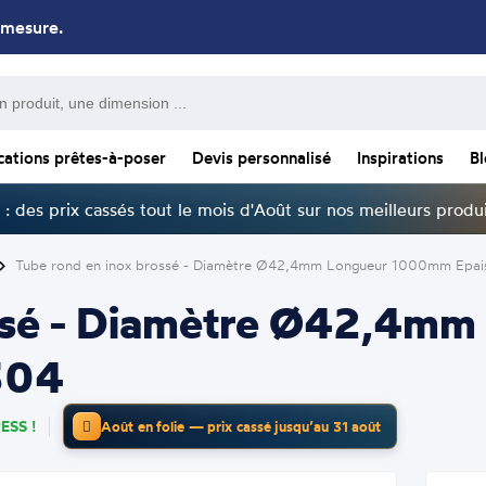
 mesure.
cations prêtes-à-poser
Devis personnalisé
Inspirations
B
: des prix cassés tout le mois d'Août sur nos meilleurs produi
Tube rond en inox brossé - Diamètre Ø42,4mm Longueur 1000mm Epai
ossé - Diamètre Ø42,4
304
ESS !
Août en folie — prix cassé jusqu’au 31 août