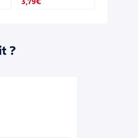
3,79€
t ?