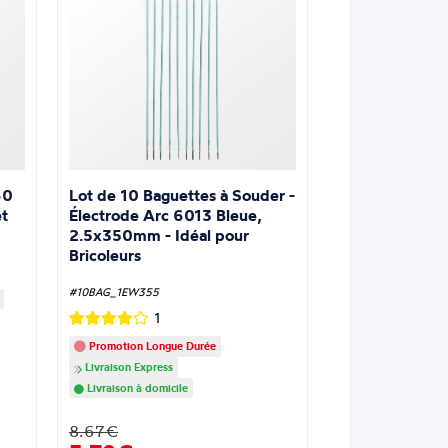
Lot de 10 Baguettes à Souder -
60
Électrode Arc 6013 Bleue,
t
2.5x350mm - Idéal pour
Bricoleurs
#10BAG_1EW355
1
Promotion Longue Durée
Livraison Express
Livraison à domicile
8.67€