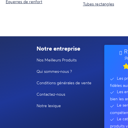
Equerres de renfort
Tubes rectangles
Notre entreprise
R
96
Nos Meilleurs Produits
Qui sommes-nous ?
Les pr
Conditions générales de vente
fidèles au
Les em
Contactez-nous
bien les ar
Le ser
Notre lexique
compéten
Le cat
produits v