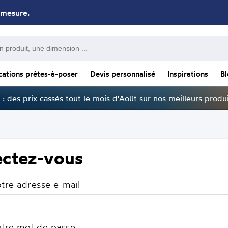
 mesure.
cations prêtes-à-poser
Devis personnalisé
Inspirations
B
: des prix cassés tout le mois d'Août sur nos meilleurs produi
ctez-vous
otre adresse e-mail
otre mot de passe