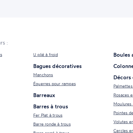
rs :
Boules 
ls
U plié à froid
Bagues décoratives
Colonne
Manchons
Décors 
Équerres pour rampes
Palmettes
Barreaux
Rosaces e
Moulures 
Barres à trous
Pointes d
Fer Plat à trous
Volutes e
Barre ronde à trous
Cercles e
Barre carré à trous