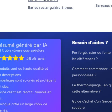
Barreaux 
Barres rectangulaire à trous
Besoin d'aides ?
ésumé généré par IA
% des clients sont satisfaits
Fer forgé, acier ou fonte 
3958 avis
les différences ?
oduits sont de haute qualité et
Comment commander un
x descriptions.
personnalisée ?
ballages sont soignés et protègent
Le thermolaquage : en qu
ticles.
cette alternative ?
vice client est réactif, aimable et
t.
Guide d'achat d'un Garde
alogue offre un large choix de
soudure
ariés.