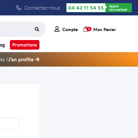
Appel
Contactez-nous :
04 42 11 54 55
non surtaxé
Compte
Mon Panier
0
log
Promotions
ts !
J’en profite