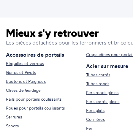
Mieux s'y retrouver
Les pièces détachées pour les ferronniers et bricoleu
Accessoires de portails
Crapaudines pour portai
Béquilles et verrous
Acier sur mesure
Gonds et Pivots
Tubes carrés
Boutons et Poignées
Tubes ronds
Olives de Guidage
Fers ronds pleins
Rails pour portails coulissants
Fers carrés pleins
Roues pour portails coulissants
Fers plats
Serrures
Cornières
Sabots
Fer T