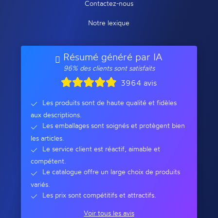
Contactez-nous
Notre lexique
Résumé généré par IA
96% des clients sont satisfaits
3964 avis
Les produits sont de haute qualité et fidèles
aux descriptions.
Les emballages sont soignés et protègent bien
les articles.
Le service client est réactif, aimable et
compétent.
Le catalogue offre un large choix de produits
variés.
Les prix sont compétitifs et attractifs.
Voir tous les avis