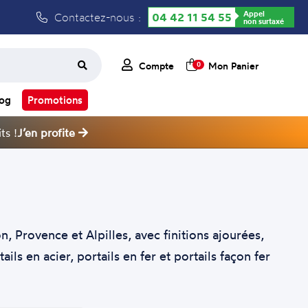
Appel
Contactez-nous :
04 42 11 54 55
non surtaxé
Compte
Mon Panier
0
log
Promotions
ts !
J’en profite
Provence et Alpilles, avec finitions ajourées,
s en acier, portails en fer et portails façon fer