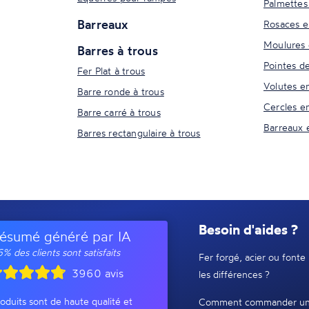
Palmettes
Barreaux
Rosaces e
Moulures 
Barres à trous
Pointes d
Fer Plat à trous
Volutes e
Barre ronde à trous
Cercles e
Barre carré à trous
Barreaux 
Barres rectangulaire à trous
Besoin d'aides ?
ésumé généré par IA
% des clients sont satisfaits
Fer forgé, acier ou fonte 
3960 avis
les différences ?
oduits sont de haute qualité et
Comment commander un