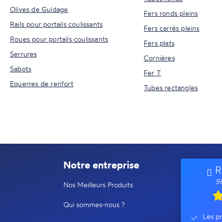
Olives de Guidage
Fers ronds pleins
Rails pour portails coulissants
Fers carrés pleins
Roues pour portails coulissants
Fers plats
Serrures
Cornières
Sabots
Fer T
Equerres de renfort
Tubes rectangles
Notre entreprise
R
96
Nos Meilleurs Produits
Qui sommes-nous ?
Les pr