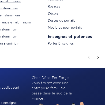
 en aluminium
Rosaces
n aluminium
Décors
en aluminium
Dessus de portails
e lance en aluminium
Moulures pour portails
n aluminium
Enseignes et potences
n aluminium
en aluminium
Portes Enseignes
Chez Déco Fer Forge,
vous traitez avec une
: quelles sont
entreprise familliale
basée dans le sud de la
France !
e enseigne