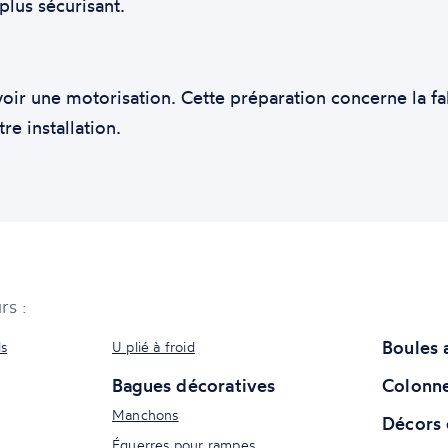
plus sécurisant.
r une motorisation. Cette préparation concerne la fabr
e installation.
rs :
Boules 
ls
U plié à froid
Bagues décoratives
Colonne
Manchons
Décors 
Équerres pour rampes