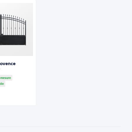
Provence
 mesure
ile
€