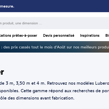
 mesure.
cations prêtes-à-poser
Devis personnalisé
Inspirations
B
: des prix cassés tout le mois d'Août sur nos meilleurs produi
er
e 3 m, 3,50 m et 4 m. Retrouvez nos modèles Luberon, 
sponibles. Cette gamme répond aux recherches de portail
ôle des dimensions avant fabrication.