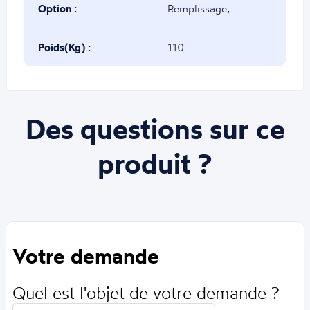
4070mm
Option :
Remplissage,
décoration, finition et
Poids(Kg) :
110
sens d’ouverture
Des questions sur ce
configurables
produit ?
Votre demande
Quel est l'objet de votre demande ?