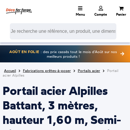
Menu
Compte
Panier
AOÛT EN FOLIE
: des prix cassés tout le mois d'Août sur nos
meilleurs produits !
Accueil
Fabrications prêtes-à-poser
Portails acier
Portail
acier Alpilles
Portail acier Alpilles
Battant, 3 mètres,
hauteur 1,60 m, Semi-