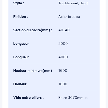
Style :
Traditionnel, droit
Finition :
Acier brut ou
thermolaqué
Section du cadre(mm) :
40x40
Longueur
3000
minimum(mm) :
Longueur
4000
maximum(mm) :
Hauteur minimum(mm)
1600
:
Hauteur
1800
maximum(mm) :
Vide entre piliers :
Entre 3070mm et