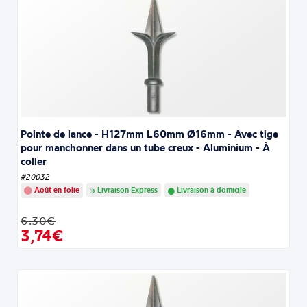
Pointe de lance - H127mm L60mm Ø16mm - Avec tige
pour manchonner dans un tube creux - Aluminium - À
coller
#20032
Août en folie
Livraison Express
Livraison à domicile
6.30€
3,74€