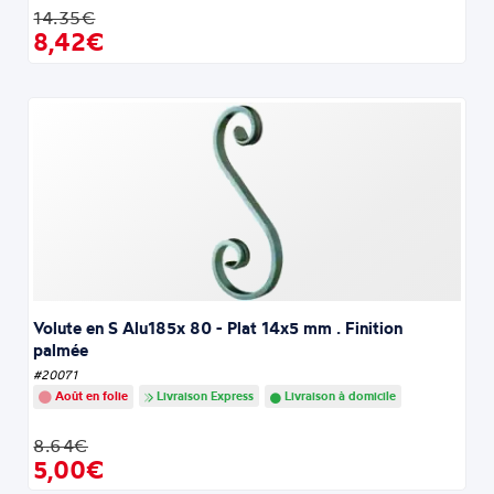
14.35€
8,42€
Volute en S Alu185x 80 - Plat 14x5 mm . Finition
palmée
#20071
Août en folie
Livraison Express
Livraison à domicile
8.64€
5,00€