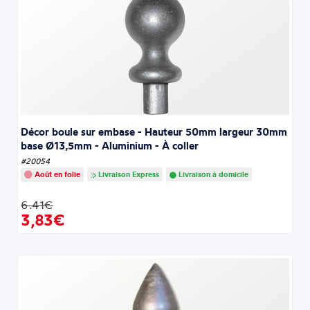
Décor boule sur embase - Hauteur 50mm largeur 30mm
base Ø13,5mm - Aluminium - À coller
#20054
Août en folie
Livraison Express
Livraison à domicile
6.41€
3,83€