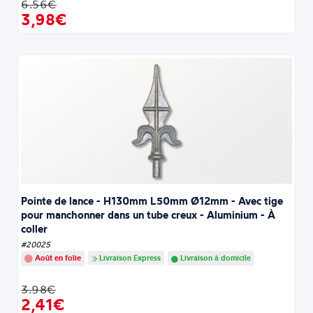
6.56€
3,98€
Pointe de lance - H130mm L50mm Ø12mm - Avec tige
pour manchonner dans un tube creux - Aluminium - À
coller
#20025
Août en folie
Livraison Express
Livraison à domicile
3.98€
2,41€