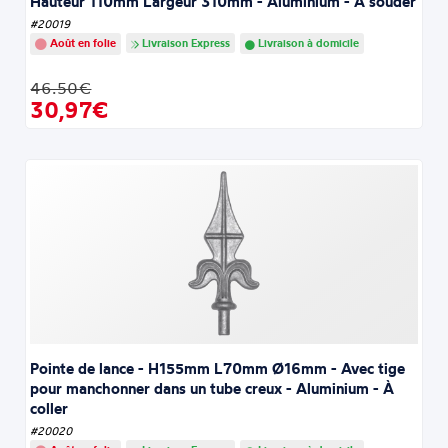
Hauteur 110mm Largeur 310mm - Aluminium - À souder
#20019
Août en folie
Livraison Express
Livraison à domicile
46.50€
30,97€
Pointe de lance - H155mm L70mm Ø16mm - Avec tige
pour manchonner dans un tube creux - Aluminium - À
coller
#20020