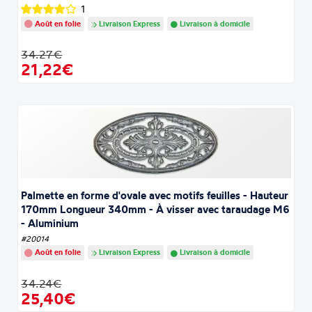
1
Août en folie
Livraison Express
Livraison à domicile
34.27€
21,22€
Palmette en forme d'ovale avec motifs feuilles - Hauteur
170mm Longueur 340mm - À visser avec taraudage M6
- Aluminium
#20014
Août en folie
Livraison Express
Livraison à domicile
34.24€
25,40€