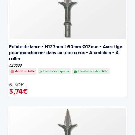
Pointe de lance - H127mm L60mm Ø12mm - Avec tige
pour manchonner dans un tube creux - Aluminium - À
coller
#20033
Août en folie
Livraison Express
Livraison à domicile
6.30€
3,74€