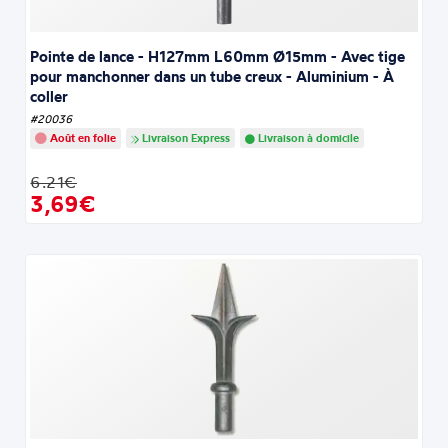
Pointe de lance - H127mm L60mm Ø15mm - Avec tige
pour manchonner dans un tube creux - Aluminium - À
coller
#20036
Août en folie
Livraison Express
Livraison à domicile
6.21€
3,69€