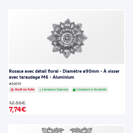
Rosace avec détail floral - Diamètre ø90mm - À visser
avec taraudage M6 - Aluminium
#20015
Août en folie
Livraison Express
Livraison à domicile
12.55€
7,74€