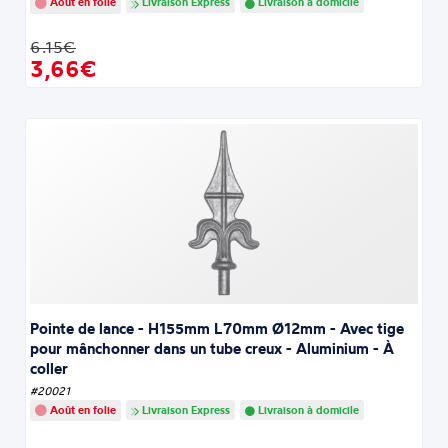
Août en folie
Livraison Express
Livraison à domicile
6.15€
3,66€
Pointe de lance - H155mm L70mm Ø12mm - Avec tige
pour mânchonner dans un tube creux - Aluminium - À
coller
#20021
Août en folie
Livraison Express
Livraison à domicile