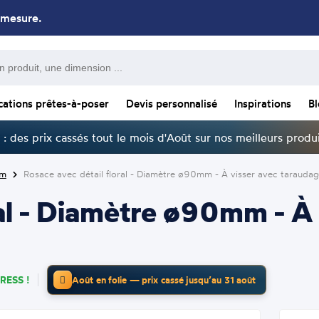
 mesure.
cations prêtes-à-poser
Devis personnalisé
Inspirations
B
: des prix cassés tout le mois d'Août sur nos meilleurs produi
um
Rosace avec détail floral - Diamètre ø90mm - À visser avec tarauda
ral - Diamètre ø90mm - À
RESS !
Août en folie — prix cassé jusqu’au 31 août