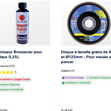
nisseur Bronzacier pour
Disque à lamelle grains de 
taux 0,25L
et Ø125mm - Pour meuler e
poncer
nzacier25CL
#ABR127P
1
En Destockage
Livraison Express
romotion Longue Durée
Livraison à domicile
vraison Express
ivraison à domicile
.90€
5.42€