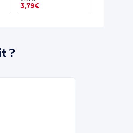
3,79€
t ?