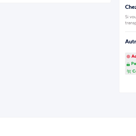
Chez
Si vo
trans
Aut
Ao
Pa
Co