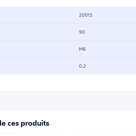
20015
90
M6
0.2
e ces produits