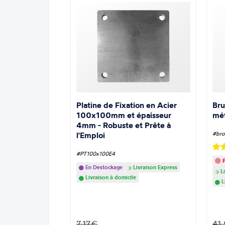
Platine de Fixation en Acier
Bru
100x100mm et épaisseur
mé
4mm - Robuste et Prête à
l'Emploi
#bro
#PT100x100E4
P
En Destockage
Livraison Express
Li
Livraison à domicile
L
7.17€
41