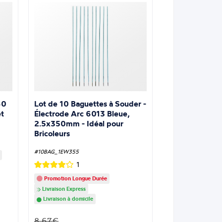
Lot de 10 Baguettes à Souder -
60
Électrode Arc 6013 Bleue,
t
2.5x350mm - Idéal pour
Bricoleurs
#10BAG_1EW355
1
Promotion Longue Durée
Livraison Express
Livraison à domicile
8.67€