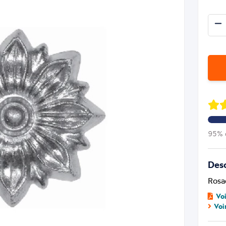
95% d
Desc
Rosa
Vo
Voi