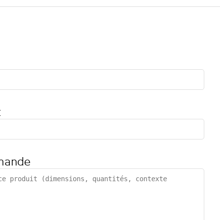
t
mande