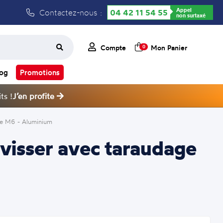
Appel
Contactez-nous :
04 42 11 54 55
non surtaxé
Compte
Mon Panier
0
log
Promotions
ts !
J’en profite
ge M6 - Aluminium
 visser avec taraudage