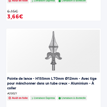
Août en folie
Livraison Express
Livraison à domicile
6.15€
3,66€
Pointe de lance - H155mm L70mm Ø12mm - Avec tige
pour mânchonner dans un tube creux - Aluminium - À
coller
#20021
Août en folie
Livraison Express
Livraison à domicile