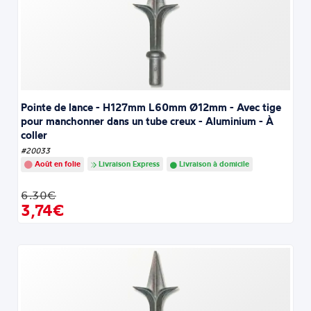
Pointe de lance - H127mm L60mm Ø12mm - Avec tige
pour manchonner dans un tube creux - Aluminium - À
coller
#20033
Août en folie
Livraison Express
Livraison à domicile
6.30€
3,74€