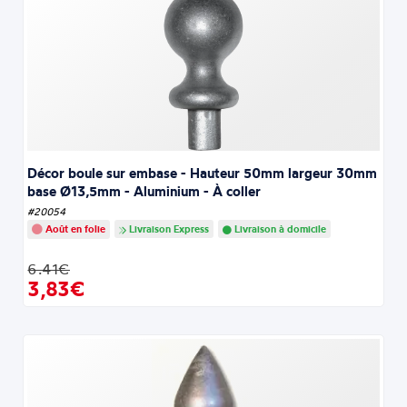
Décor boule sur embase - Hauteur 50mm largeur 30mm
base Ø13,5mm - Aluminium - À coller
#20054
Août en folie
Livraison Express
Livraison à domicile
6.41€
3,83€