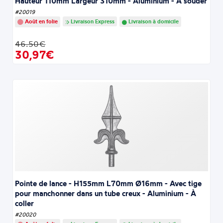
Hauteur 110mm Largeur 310mm - Aluminium - À souder
#20019
Août en folie
Livraison Express
Livraison à domicile
46.50€
30,97€
Pointe de lance - H155mm L70mm Ø16mm - Avec tige
pour manchonner dans un tube creux - Aluminium - À
coller
#20020