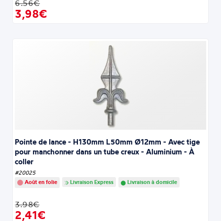
6.56€
3,98€
Pointe de lance - H130mm L50mm Ø12mm - Avec tige
pour manchonner dans un tube creux - Aluminium - À
coller
#20025
Août en folie
Livraison Express
Livraison à domicile
3.98€
2,41€