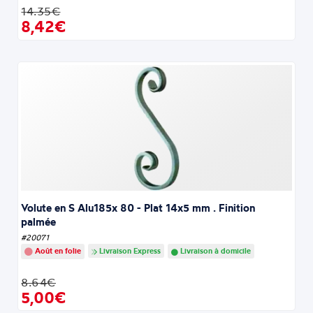
14.35€
8,42€
Volute en S Alu185x 80 - Plat 14x5 mm . Finition
palmée
#20071
Août en folie
Livraison Express
Livraison à domicile
8.64€
5,00€