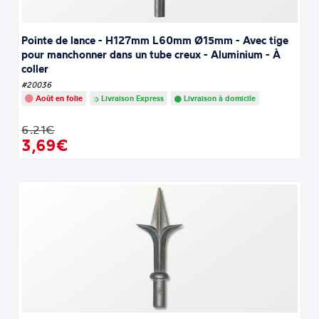
Pointe de lance - H127mm L60mm Ø15mm - Avec tige
pour manchonner dans un tube creux - Aluminium - À
coller
#20036
Août en folie
Livraison Express
Livraison à domicile
6.21€
3,69€