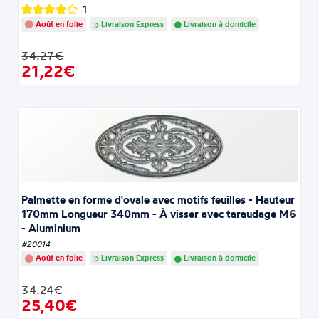
1
Août en folie
Livraison Express
Livraison à domicile
34.27€
21,22€
Palmette en forme d'ovale avec motifs feuilles - Hauteur
170mm Longueur 340mm - À visser avec taraudage M6
- Aluminium
#20014
Août en folie
Livraison Express
Livraison à domicile
34.24€
25,40€