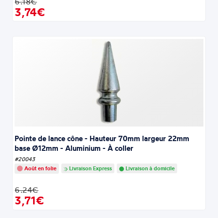
6.18€
3,74€
Pointe de lance cône - Hauteur 70mm largeur 22mm
base Ø12mm - Aluminium - À coller
#20043
Août en folie
Livraison Express
Livraison à domicile
6.24€
3,71€