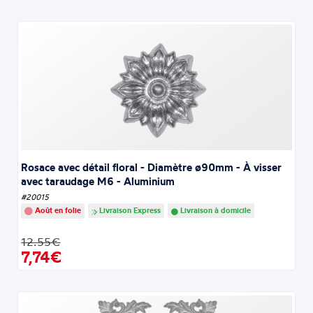
Rosace avec détail floral - Diamètre ø90mm - À visser
avec taraudage M6 - Aluminium
#20015
Août en folie
Livraison Express
Livraison à domicile
12.55€
7,74€