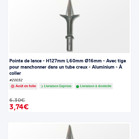
Pointe de lance - H127mm L60mm Ø16mm - Avec tige
pour manchonner dans un tube creux - Aluminium - À
coller
#20032
Août en folie
Livraison Express
Livraison à domicile
6.30€
3,74€