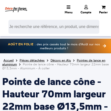
Menu
Compte
Panier
AOÛT EN FOLIE
: des prix cassés tout le mois d'Août sur nos
meilleurs produits !
Accueil
Pièces détachées
Décors en Alu
Pointes de lance en
aluminium
Pointe de lance cône - Hauteur 70mm largeur 22mm base
Ø13,5mm - Aluminium - À coller
Pointe de lance cône -
Hauteur 70mm largeur
22mm base Ø13,5mm -