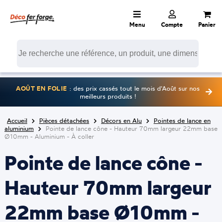
Menu
Compte
Panier
AOÛT EN FOLIE
: des prix cassés tout le mois d'Août sur nos
meilleurs produits !
Accueil
Pièces détachées
Décors en Alu
Pointes de lance en
aluminium
Pointe de lance cône - Hauteur 70mm largeur 22mm base
Ø10mm - Aluminium - À coller
Pointe de lance cône -
Hauteur 70mm largeur
22mm base Ø10mm -