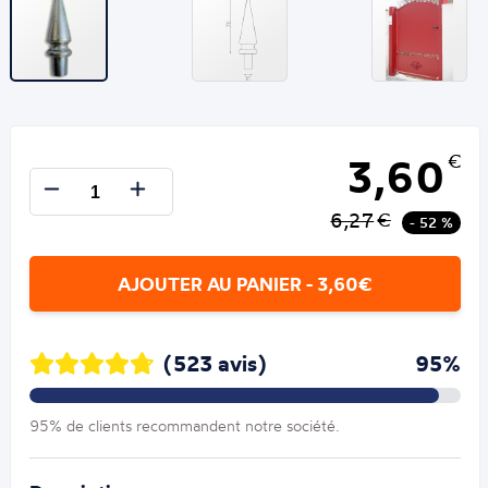
3,60
€
6,27
€
- 52 %
AJOUTER AU PANIER - 3,60€
(523 avis)
95%
95% de clients recommandent notre société.