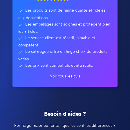
Les produits sont de haute qualité et fidèles
aux descriptions.
Les emballages sont soignés et protègent bien
les articles.
Le service client est réactif, aimable et
compétent.
Le catalogue offre un large choix de produits
variés.
Les prix sont compétitifs et attractifs.
Voir tous les avis
Besoin d'aides ?
Fer forgé, acier ou fonte : quelles sont les différences ?