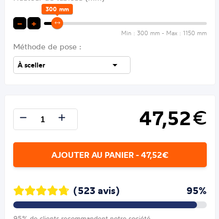
300
mm
−
+
Min : 300 mm - Max : 1150 mm
Méthode de pose :
47,52
€
AJOUTER AU PANIER - 47,52€
(523 avis)
95%
95% de clients recommandent notre société.