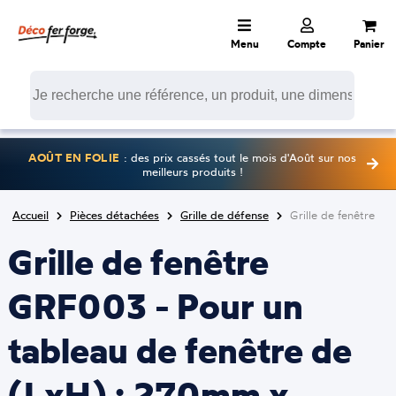
Menu
Compte
Panier
AOÛT EN FOLIE
: des prix cassés tout le mois d'Août sur nos
meilleurs produits !
Accueil
Pièces détachées
Grille de défense
Grille de fenêtre
Grille de fenêtre
GRF003 - Pour un
tableau de fenêtre de
(LxH) : 270mm x