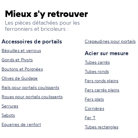
Mieux s'y retrouver
Les pièces détachées pour les
ferronniers et bricoleurs :
Accessoires de portails
Crapaudines pour portails
Béquilles et verrous
Acier sur mesure
Gonds et Pivots
Tubes carrés
Boutons et Poignées
Tubes ronds
Olives de Guidage
Fers ronds pleins
Rails pour portails coulissants
Fers carrés pleins
Roues pour portails coulissants
Fers plats
Serrures
Cornières
Sabots
Fer T
Equerres de renfort
Tubes rectangles