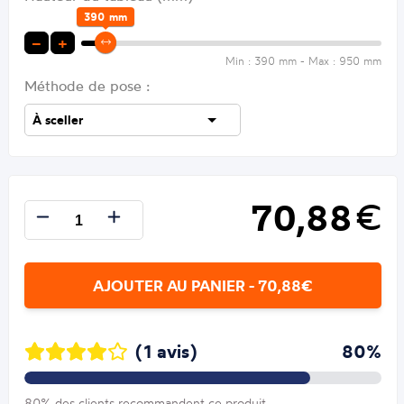
390
mm
−
+
Min : 390 mm - Max : 950 mm
Méthode de pose :
70,88
€
AJOUTER AU PANIER - 70,88€
(1 avis)
80%
80% des clients recommandent ce produit.