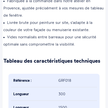
Fabriquée à la commande dans notre atelier en
Provence, ajustée précisément à vos mesures de tableau
de fenêtre.
Livrée brute pour peinture sur site, s'adapte à la
couleur de votre façade ou menuiserie existante.
Vides normalisés entre barreaux pour une sécurité
optimale sans compromettre la visibilité.
Tableau des caractéristiques techniques
Référence :
GRF018
Longueur
300
minimum(mm) :
Longueur
1500