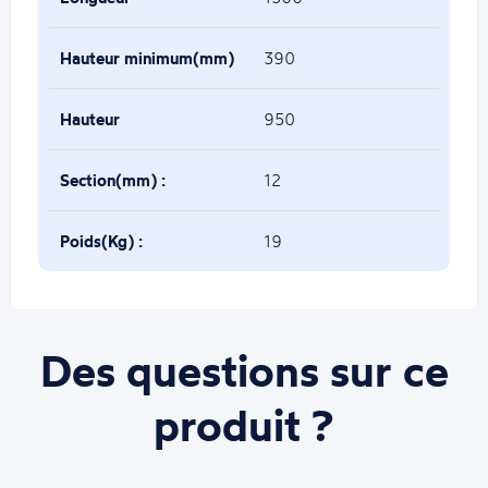
maximum(mm) :
Hauteur minimum(mm)
390
:
Hauteur
950
maximum(mm) :
Section(mm) :
12
Poids(Kg) :
19
Des questions sur ce
produit ?