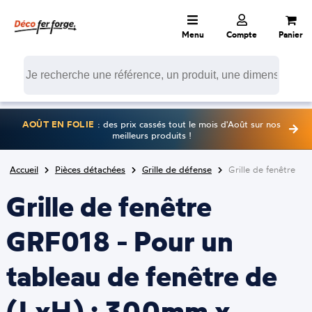
Menu
Compte
Panier
AOÛT EN FOLIE
: des prix cassés tout le mois d'Août sur nos
meilleurs produits !
Accueil
Pièces détachées
Grille de défense
Grille de fenêtre
Grille de fenêtre
GRF018 - Pour un
tableau de fenêtre de
(LxH) : 300mm x