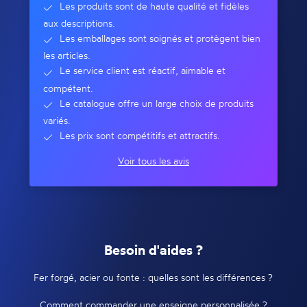
Les produits sont de haute qualité et fidèles
aux descriptions.
Les emballages sont soignés et protègent bien
les articles.
Le service client est réactif, aimable et
compétent.
Le catalogue offre un large choix de produits
variés.
Les prix sont compétitifs et attractifs.
Voir tous les avis
Besoin d'aides ?
Fer forgé, acier ou fonte : quelles sont les différences ?
Comment commander une enseigne personnalisée ?