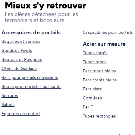
Mieux s'y retrouver
Les pièces détachées pour les
ferronniers et bricoleurs :
Accessoires de portails
Crapaudines pour portails
Béquilles et verrous
Acier sur mesure
Gonds et Pivots
Tubes carrés
Boutons et Poignées
Tubes ronds
Olives de Guidage
Fers ronds pleins
Rails pour portails coulissants
Fers carrés pleins
Roues pour portails coulissants
Fers plats
Serrures
Cornières
Sabots
Fer T
Equerres de renfort
Tubes rectangles