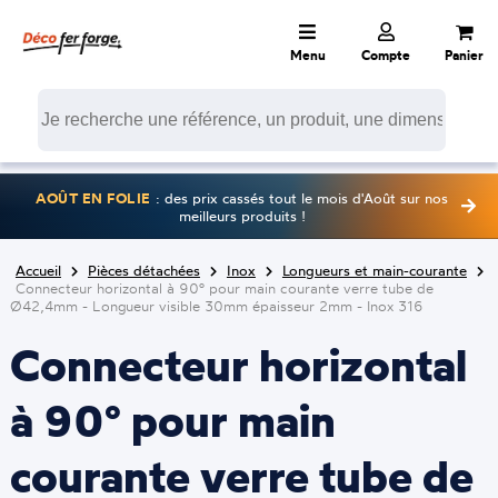
Menu
Compte
Panier
AOÛT EN FOLIE
: des prix cassés tout le mois d'Août sur nos
meilleurs produits !
Accueil
Pièces détachées
Inox
Longueurs et main-courante
Connecteur horizontal à 90° pour main courante verre tube de
Ø42,4mm - Longueur visible 30mm épaisseur 2mm - Inox 316
Connecteur horizontal
à 90° pour main
courante verre tube de