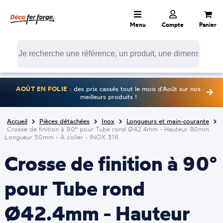
Menu
Compte
Panier
AOÛT EN FOLIE
: des prix cassés tout le mois d'Août sur nos
meilleurs produits !
Accueil
Pièces détachées
Inox
Longueurs et main-courante
Crosse de finition à 90° pour Tube rond Ø42.4mm - Hauteur 80mm
Longueur 50mm - À coller - INOX 316
Crosse de finition à 90°
pour Tube rond
Ø42.4mm - Hauteur