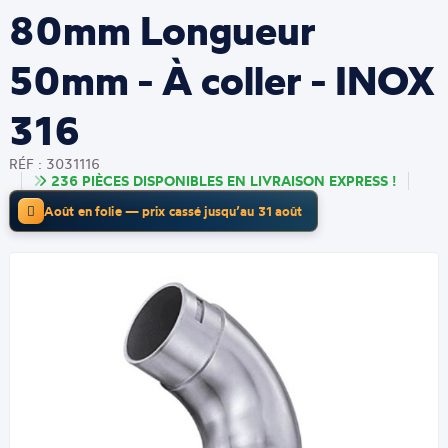
80mm Longueur
50mm - À coller - INOX
316
RÉF : 3031116
236 PIÈCES DISPONIBLES EN LIVRAISON EXPRESS !
Août en folie — prix cassé jusqu’au 31 août