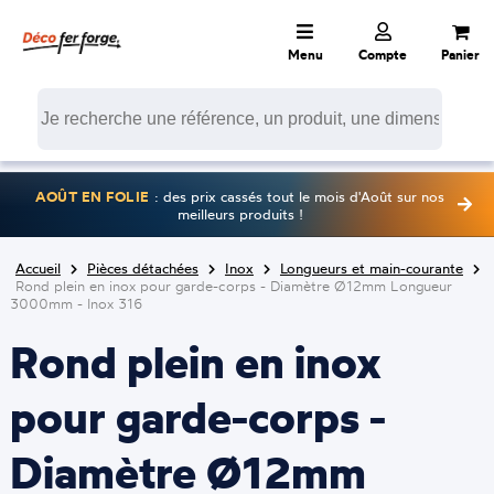
Menu
Compte
Panier
AOÛT EN FOLIE
: des prix cassés tout le mois d'Août sur nos
meilleurs produits !
Accueil
Pièces détachées
Inox
Longueurs et main-courante
Rond plein en inox pour garde-corps - Diamètre Ø12mm Longueur
3000mm - Inox 316
Rond plein en inox
pour garde-corps -
Diamètre Ø12mm