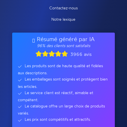
Contactez-nous
Notre lexique
Résumé généré par IA
96% des clients sont satisfaits
3966 avis
Les produits sont de haute qualité et fidèles
aux descriptions.
Les emballages sont soignés et protègent bien
les articles.
Le service client est réactif, aimable et
compétent.
Le catalogue offre un large choix de produits
variés.
Les prix sont compétitifs et attractifs.