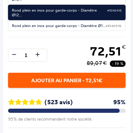
Rond plein en inox pour garde-corps - Diamètre
#3040416
Ø12…
Rond plein en inox pour garde-corps - Diamètre Ø1…
#30403116
72,51
€
89,07
€
- 19 %
AJOUTER AU PANIER - 72,51€
(523 avis)
95%
95% de clients recommandent notre société.