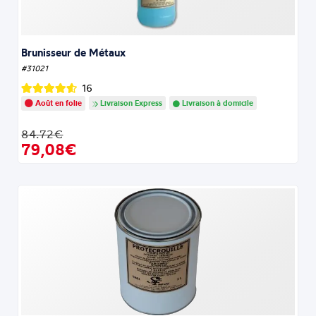
Brunisseur de Métaux
#31021
16
Août en folie
Livraison Express
Livraison à domicile
84.72€
79,08€