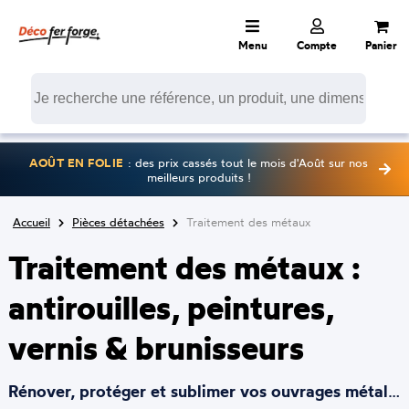
Menu
Compte
Panier
AOÛT EN FOLIE
: des prix cassés tout le mois d'Août sur nos
meilleurs produits !
Accueil
Pièces détachées
Traitement des métaux
Traitement des métaux :
antirouilles, peintures,
vernis & brunisseurs
Rénover, protéger et sublimer vos ouvrages métalliques