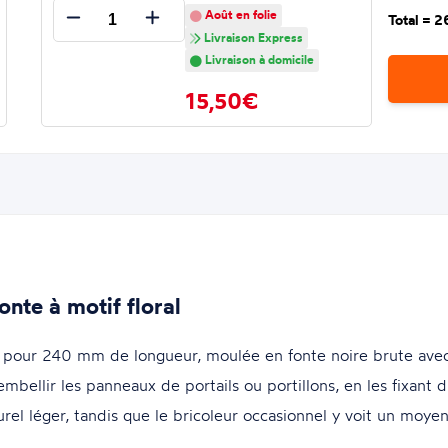
Août en folie
Total =
2
Livraison Express
Livraison à domicile
15,50€
onte à motif floral
ur 240 mm de longueur, moulée en fonte noire brute avec un
 embellir les panneaux de portails ou portillons, en les fixant 
urel léger, tandis que le bricoleur occasionnel y voit un moye