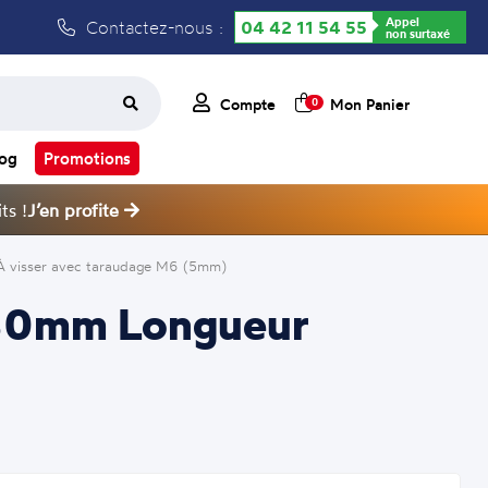
Appel
Contactez-nous :
04 42 11 54 55
non surtaxé
Compte
Mon Panier
0
log
Promotions
ts !
J’en profite
 À visser avec taraudage M6 (5mm)
r 130mm Longueur