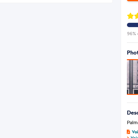
96% d
Phot
Desc
Palme
Vo
Voi