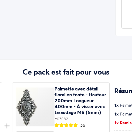
Ce pack est fait pour vous
Palmette avec détail
Résum
floral en fonte - Hauteur
200mm Longueur
1x
Palmett
400mm - À visser avec
taraudage M6 (5mm)
1x
Palmett
#03082
1x Remi
39