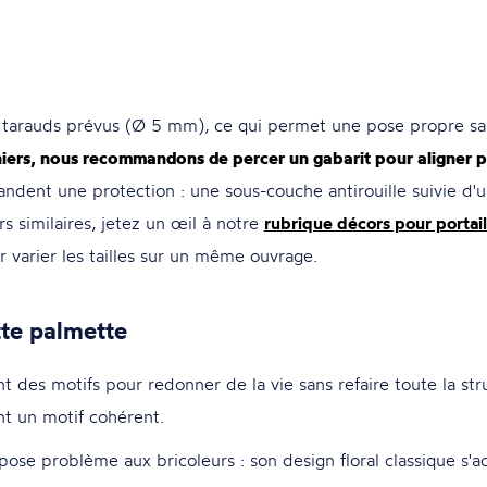
es tarauds prévus (Ø 5 mm), ce qui permet une pose propre sa
ers, nous recommandons de percer un gabarit pour aligner pa
dent une protection : une sous-couche antirouille suivie d'un
s similaires, jetez un œil à notre
rubrique décors pour portail
ur varier les tailles sur un même ouvrage.
tte palmette
nt des motifs pour redonner de la vie sans refaire toute la str
t un motif cohérent.
pose problème aux bricoleurs : son design floral classique s'