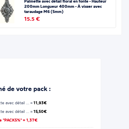
Palmette avec détail floral en fonte - Hauteur
200mm Longueur 400mm - À visser avec
taraudage M6 (5mm)
15.5 €
é de votre pack :
e avec détail ... =
11,93€
e avec détail ... =
15,50€
se "PACK5%" =
1,37€