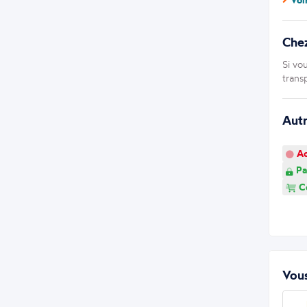
Che
Si vo
trans
Aut
Ao
Pa
Co
Vous