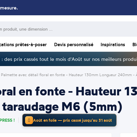
 mesure.
cations prêtes-à-poser
Devis personnalisé
Inspirations
B
: des prix cassés tout le mois d'Août sur nos meilleurs produi
Palmette avec détail floral en fonte - Hauteur 130mm Longueur 240mm -
loral en fonte - Hauteu
c taraudage M6 (5mm)
PRESS !
Août en folie — prix cassé jusqu’au 31 août