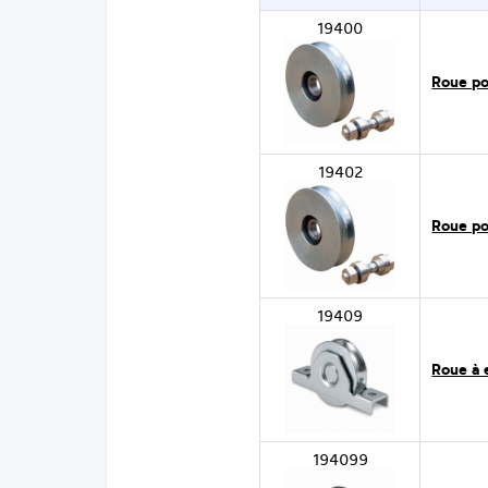
19400
Roue po
19402
Roue po
19409
Roue à 
194099