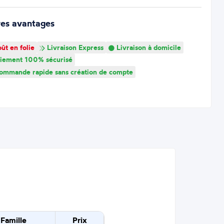
res avantages
ût en folie
Livraison Express
Livraison à domicile
iement 100% sécurisé
mmande rapide sans création de compte
Famille
Prix