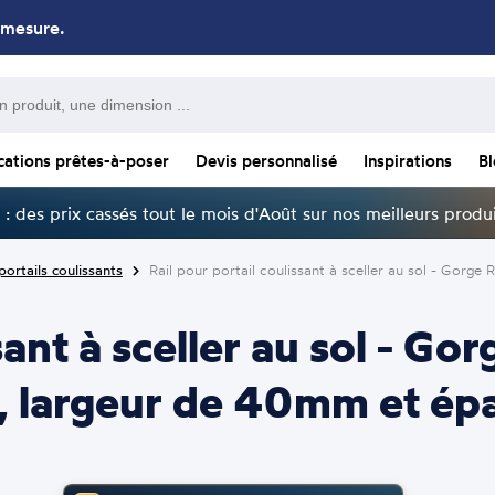
 mesure.
cations prêtes-à-poser
Devis personnalisé
Inspirations
B
: des prix cassés tout le mois d'Août sur nos meilleurs produi
portails coulissants
Rail pour portail coulissant à sceller au sol - G
ssant à sceller au sol - 
largeur de 40mm et épa