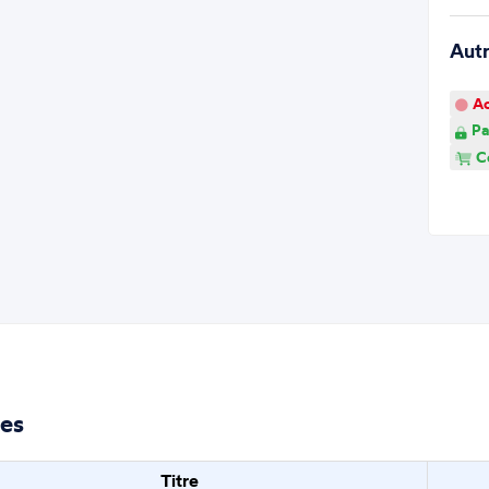
Aut
Ao
Pa
Co
les
Titre