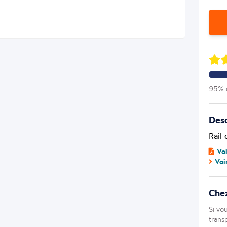
95% d
Desc
Rail
Vo
Voi
Chez
Si vo
trans