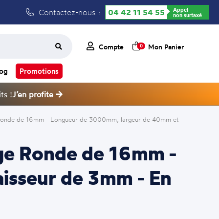
Appel
Contactez-nous :
04 42 11 54 55
non surtaxé
Compte
Mon Panier
0
log
Promotions
ts !
J’en profite
orge Ronde de 16mm - Longueur de 3000mm, largeur de 40mm et
Gorge Ronde de 16mm -
isseur de 3mm - En