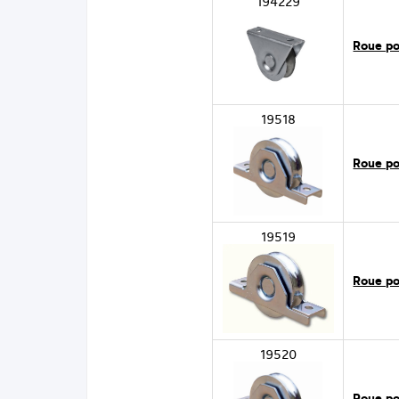
194229
Roue po
19518
Roue po
19519
Roue po
19520
Roue po