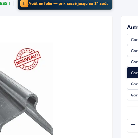
ESS !
Août en folie — prix cassé jusqu’au 31 août
Autr
Gor
Gor
Gor
Gor
Gor
Gor