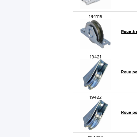
194119
Roue à 
19421
Roue pou
19422
Roue pou