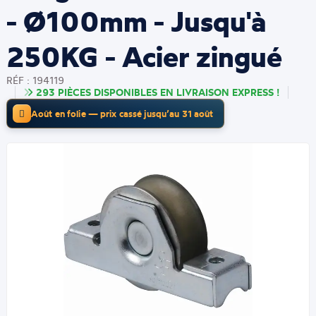
- Ø100mm - Jusqu'à
250KG - Acier zingué
RÉF : 194119
293 PIÈCES DISPONIBLES EN LIVRAISON EXPRESS !
Août en folie — prix cassé jusqu’au 31 août