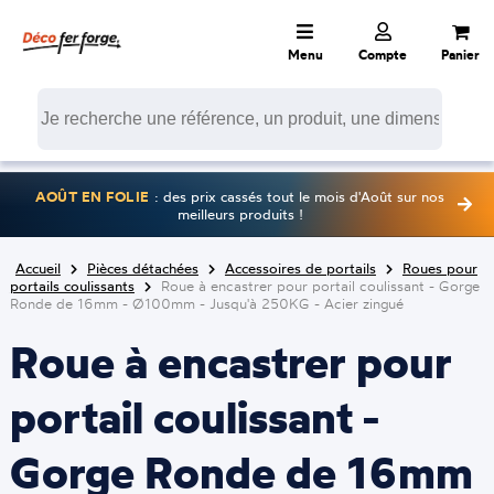
Menu
Compte
Panier
AOÛT EN FOLIE
: des prix cassés tout le mois d'Août sur nos
meilleurs produits !
Accueil
Pièces détachées
Accessoires de portails
Roues pour
portails coulissants
Roue à encastrer pour portail coulissant - Gorge
Ronde de 16mm - Ø100mm - Jusqu'à 250KG - Acier zingué
Roue à encastrer pour
portail coulissant -
Gorge Ronde de 16mm