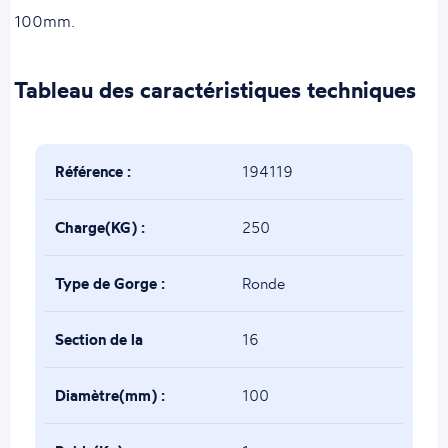
100mm.
Tableau des caractéristiques techniques
Référence :
194119
Charge(KG) :
250
Type de Gorge :
Ronde
Section de la
16
gorge(mm) :
Diamètre(mm) :
100