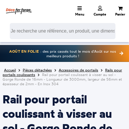
Menu
Compte
Panier
AOÛT EN FOLIE
: des prix cassés tout le mois d'Août sur nos
meilleurs produits !
Accueil
Pièces détachées
Accessoires de portails
Rails pour
portails coulissants
Rail pour portail coulissant à visser au sol -
Gorge Ronde de 16mm - Longueur de 3000mm, largeur de 56mm et
épaisseur de 2mm - En Inox 304
Rail pour portail
coulissant à visser au
sol - Gorge Ronde de