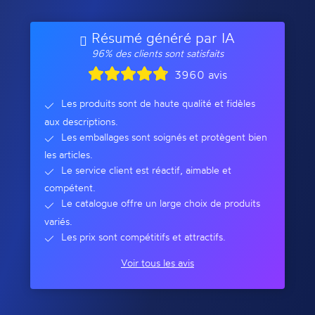
Résumé généré par IA
96% des clients sont satisfaits
3960 avis
Les produits sont de haute qualité et fidèles
aux descriptions.
Les emballages sont soignés et protègent bien
les articles.
Le service client est réactif, aimable et
compétent.
Le catalogue offre un large choix de produits
variés.
Les prix sont compétitifs et attractifs.
Voir tous les avis