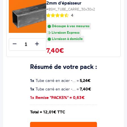
2mm d'épaisseur
#BSM_TUBE_CARRE_30x30x2
4
Découpe à vos mesures
Livraison Express
Livraison à domicile
7,40€
Résumé de votre pack :
1x
Tube carré en acier -... =
5,24€
1x
Tube carré en acier -... =
7,40€
1x Remise "PACK5%" =
0,63€
Total =
12,01€ TTC