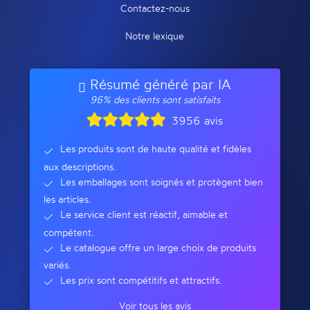
Contactez-nous
Notre lexique
Résumé généré par IA
96% des clients sont satisfaits
3956 avis
Les produits sont de haute qualité et fidèles
aux descriptions.
Les emballages sont soignés et protègent bien
les articles.
Le service client est réactif, aimable et
compétent.
Le catalogue offre un large choix de produits
variés.
Les prix sont compétitifs et attractifs.
Voir tous les avis