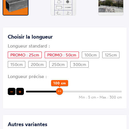
Choisir la longueur
Longueur standard :
PROMO : 25cm
PROMO : 50cm
100cm
125cm
150cm
200cm
250cm
300cm
Longueur précise :
100
cm
−
+
Min : 5 cm - Max : 300 cm
Autres variantes