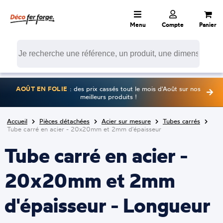
Menu
Compte
Panier
AOÛT EN FOLIE
: des prix cassés tout le mois d'Août sur nos
meilleurs produits !
Accueil
Pièces détachées
Acier sur mesure
Tubes carrés
Tube carré en acier - 20x20mm et 2mm d'épaisseur
Tube carré en acier -
20x20mm et 2mm
d'épaisseur - Longueur