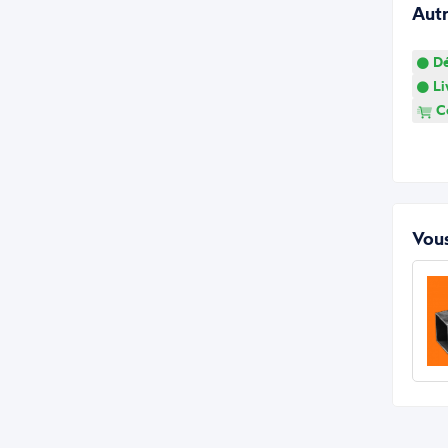
Aut
Dé
Li
Co
Vous