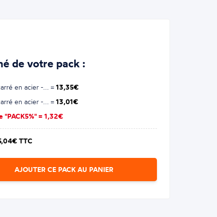
é de votre pack :
rré en acier -... =
13,35€
rré en acier -... =
13,01€
se "PACK5%" =
1,32€
5,04€ TTC
AJOUTER CE PACK AU PANIER