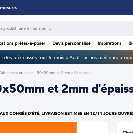
 mesure.
cations prêtes-à-poser
Devis personnalisé
Inspirations
B
: des prix cassés tout le mois d'Août sur nos meilleurs produi
Tube carré en acier - 50x50mm et 2mm d'épaisseur
50x50mm et 2mm d'épaiss
 AUX CONGÉS D'ÉTÉ. LIVRAISON ESTIMÉE EN 12/14 JOURS OUVRÉ
Choi