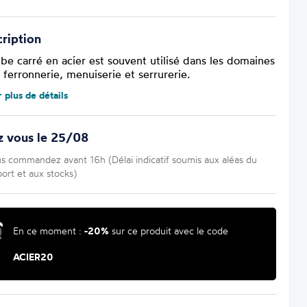
ription
ube carré en acier est souvent utilisé dans les domaines
 ferronnerie, menuiserie et serrurerie.
r plus de détails
z vous le 25/08
us commandez avant 16h (Délai indicatif soumis aux aléas du
port et aux stocks)
En ce moment :
-20%
sur ce produit avec le code
ACIER20