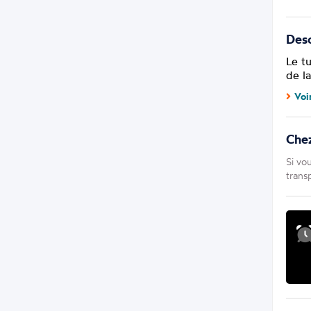
Desc
Le t
de la
Voi
Che
Si vo
trans