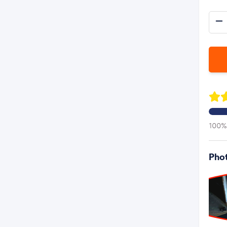
100% 
Phot