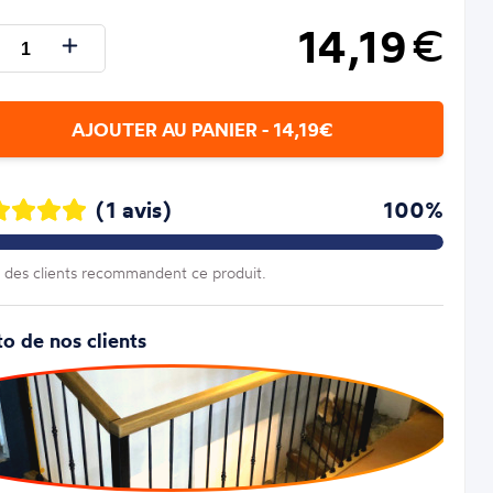
14,19
€
AJOUTER AU PANIER - 14,19€
(1 avis)
100%
des clients recommandent ce produit.
o de nos clients