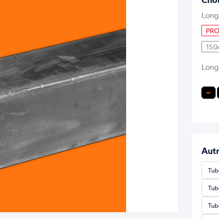
Long
PRO
150
Long
−
Autr
Tub
Tub
Tub