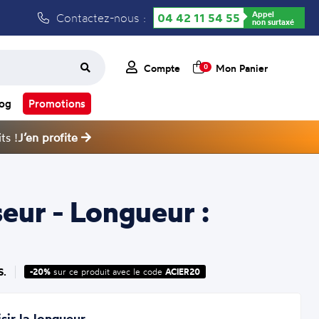
Appel
Contactez-nous :
04 42 11 54 55
non surtaxé
Compte
Mon Panier
0
log
Promotions
ts !
J’en profite
eur - Longueur :
S.
-20%
sur ce produit avec le code
ACIER20
sir la longueur