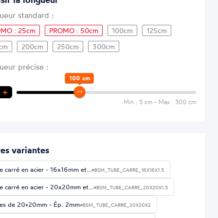
ueur standard :
MO : 25cm
PROMO : 50cm
100cm
125cm
cm
200cm
250cm
300cm
ueur précise :
100
cm
+
Min : 5 cm - Max : 300 cm
es variantes
e carré en acier - 16x16mm et…
#BSM_TUBE_CARRE_16X16X1.5
e carré en acier - 20x20mm et…
#BSM_TUBE_CARRE_20X20X1.5
es de 20×20mm - Ép. 2mm
#BSM_TUBE_CARRE_20X20X2