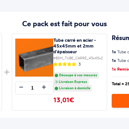
Ce pack est fait pour vous
Résum
Tube carré en acier -
45x45mm et 2mm
d'épaisseur
1x
Tube ca
#BSM_TUBE_CARRE_45x45x2
1x
Tube ca
3
1x Remi
Découpe à vos mesures
Livraison Express
Total =
2
Livraison à domicile
13,01€