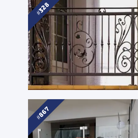
328
867