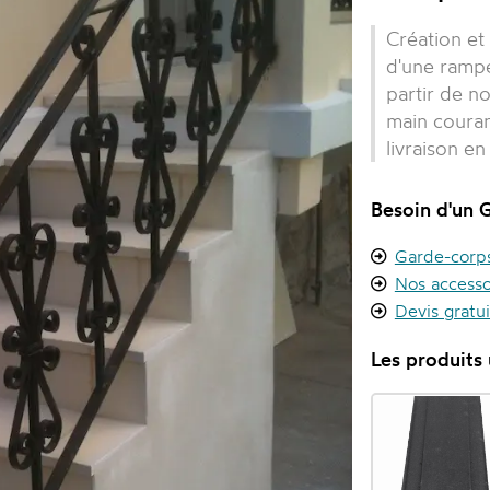
Création et
d'une rampe
partir de n
main couran
livraison e
Besoin d'un 
Garde-corps 
Nos accesso
Devis gratu
Les produits u