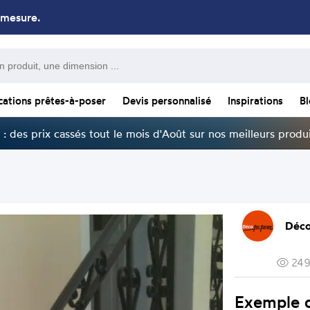
 mesure.
cations prêtes-à-poser
Devis personnalisé
Inspirations
B
: des prix cassés tout le mois d'Août sur nos meilleurs produi
Déco
249
Exemple 