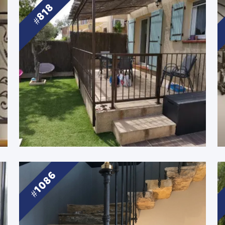
818
1086