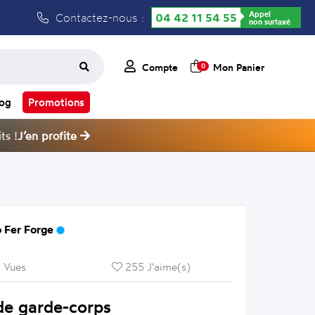
Appel
Contactez-nous :
04 42 11 54 55
non surtaxé
Compte
Mon Panier
0
log
Promotions
ts !
J’en profite
 Fer Forge
 Vues
255 J'aime(s)
de garde-corps