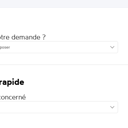
votre demande ?
 rapide
concerné