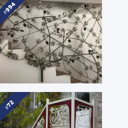
994
72