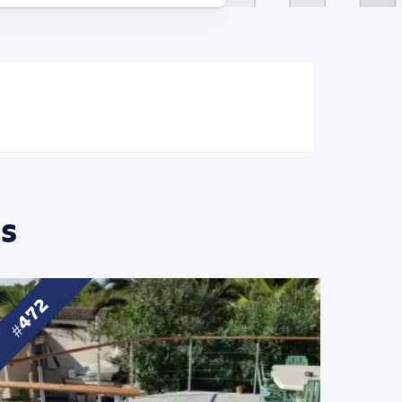
s
472