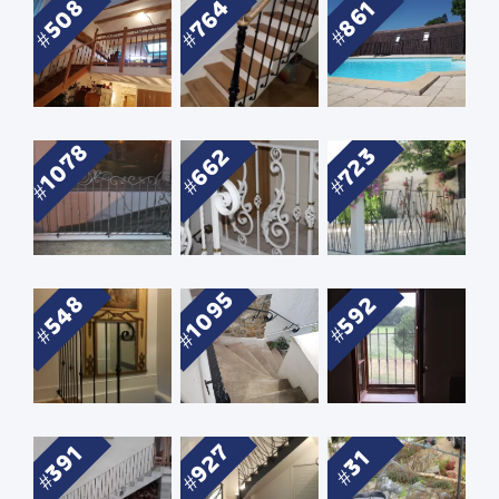
508
764
861
1078
662
723
1095
548
592
927
391
31