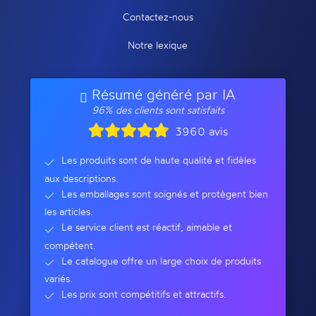
Contactez-nous
Notre lexique
Résumé généré par IA
96% des clients sont satisfaits
3960 avis
Les produits sont de haute qualité et fidèles
aux descriptions.
Les emballages sont soignés et protègent bien
les articles.
Le service client est réactif, aimable et
compétent.
Le catalogue offre un large choix de produits
variés.
Les prix sont compétitifs et attractifs.