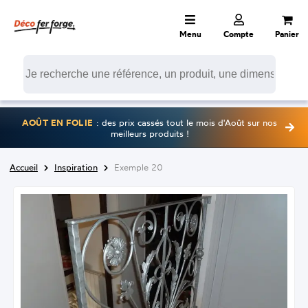
Menu
Compte
Panier
AOÛT EN FOLIE
: des prix cassés tout le mois d'Août sur nos
meilleurs produits !
Accueil
Inspiration
Exemple 20