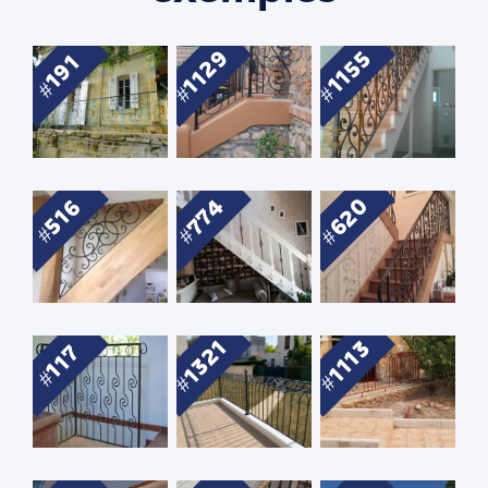
1129
1155
191
620
774
516
1321
1113
117