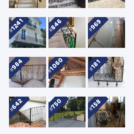
1241
846
969
1060
984
181
642
750
158