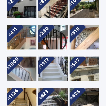
280
516
411
1000
1117
547
1124
423
623