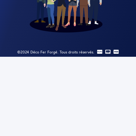
©2024 Déco Fer Forgé. Tous droits réservés.