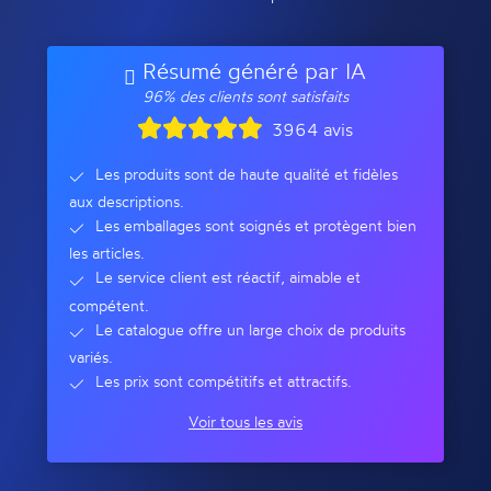
Résumé généré par IA
96% des clients sont satisfaits
3964 avis
Les produits sont de haute qualité et fidèles
aux descriptions.
Les emballages sont soignés et protègent bien
les articles.
Le service client est réactif, aimable et
compétent.
Le catalogue offre un large choix de produits
variés.
Les prix sont compétitifs et attractifs.
Voir tous les avis