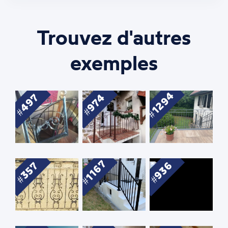
Trouvez d'autres
exemples
1294
497
974
1167
936
357