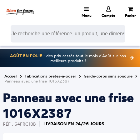
Menu
Compte
Panier
AOÛT EN FOLIE
: des prix cassés tout le mois d'Août sur nos
meilleurs produits !
Accueil
Fabrications prêtes-à-poser
Garde-corps sans soudure
Panneau avec une frise 1016X2387
Panneau avec une frise
1016X2387
LIVRAISON EN 24/26 JOURS
RÉF : 64FRC10B