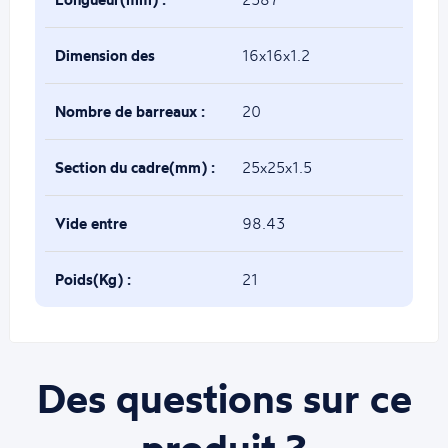
Dimension des
16x16x1.2
traverses(mm) :
Nombre de barreaux :
20
Section du cadre(mm) :
25x25x1.5
Vide entre
98.43
barreaux(mm) :
Poids(Kg) :
21
Des questions sur ce
produit ?