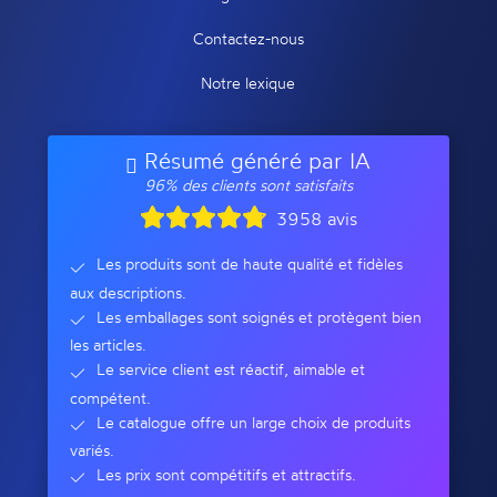
Contactez-nous
Notre lexique
Résumé généré par IA
96% des clients sont satisfaits
3958 avis
Les produits sont de haute qualité et fidèles
aux descriptions.
Les emballages sont soignés et protègent bien
les articles.
Le service client est réactif, aimable et
compétent.
Le catalogue offre un large choix de produits
variés.
Les prix sont compétitifs et attractifs.