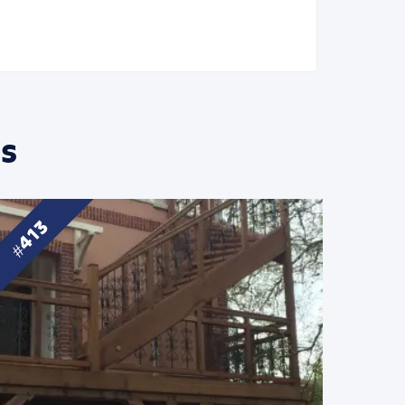
s
413