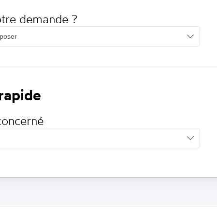
votre demande ?
 rapide
concerné