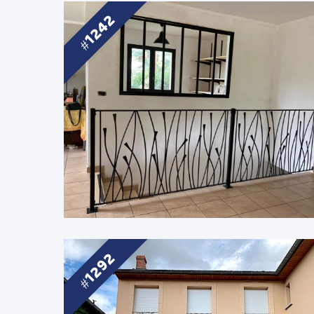
1242
1292