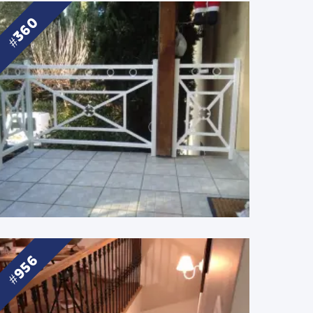
360
956