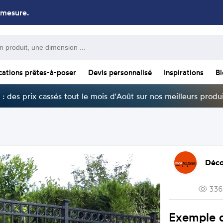
 mesure.
cations prêtes-à-poser
Devis personnalisé
Inspirations
B
: des prix cassés tout le mois d'Août sur nos meilleurs produi
Déco
336
Exemple 