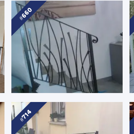
660
714