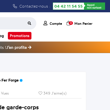
Appel
Contactez-nous :
04 42 11 54 55
non surtaxé
Compte
Mon Panier
0
log
Promotions
ts !
J’en profite
 Fer Forge
 Vues
349 J'aime(s)
de garde-corps