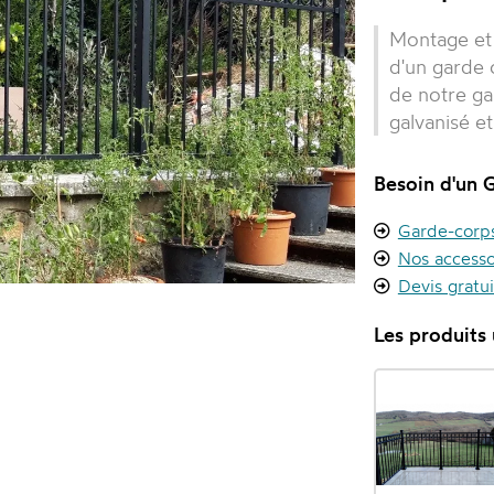
Montage et 
d'un garde c
de notre ga
galvanisé et
Besoin d'un 
Garde-corps 
Nos accesso
Devis gratu
Les produits u