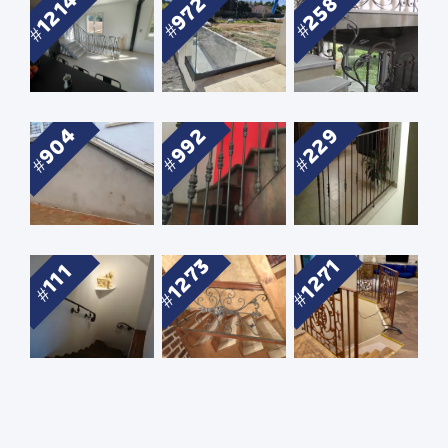
1214
972
258
904
992
229
1273
1271
111