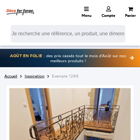
Menu
Compte
Panier
AOÛT EN FOLIE
: des prix cassés tout le mois d'Août sur nos
meilleurs produits !
Accueil
Inspiration
Exemple 1266