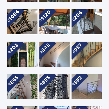
1064
1120
206
848
203
957
893
865
552