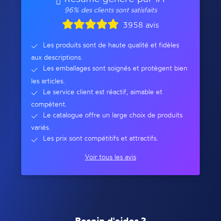
96% des clients sont satisfaits
3958 avis
Les produits sont de haute qualité et fidèles
aux descriptions.
Les emballages sont soignés et protègent bien
les articles.
Le service client est réactif, aimable et
compétent.
Le catalogue offre un large choix de produits
variés.
Les prix sont compétitifs et attractifs.
Voir tous les avis
Besoin d'aides ?