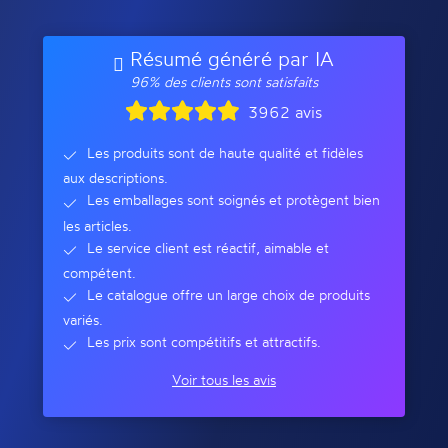
Résumé généré par IA
96% des clients sont satisfaits
3962 avis
Les produits sont de haute qualité et fidèles
aux descriptions.
Les emballages sont soignés et protègent bien
les articles.
Le service client est réactif, aimable et
compétent.
Le catalogue offre un large choix de produits
variés.
Les prix sont compétitifs et attractifs.
Voir tous les avis