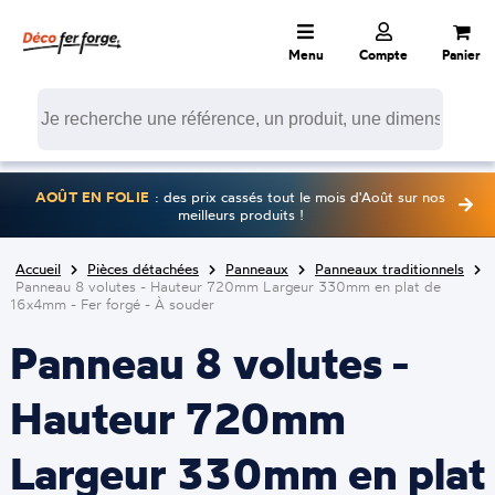
Menu
Compte
Panier
AOÛT EN FOLIE
: des prix cassés tout le mois d'Août sur nos
meilleurs produits !
Accueil
Pièces détachées
Panneaux
Panneaux traditionnels
Panneau 8 volutes - Hauteur 720mm Largeur 330mm en plat de
16x4mm - Fer forgé - À souder
Panneau 8 volutes -
Hauteur 720mm
Largeur 330mm en plat