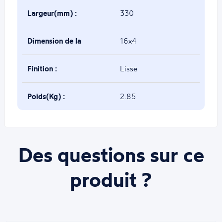
Largeur(mm) :
330
Dimension de la
16x4
base(mm) :
Finition :
Lisse
Poids(Kg) :
2.85
Des questions sur ce
produit ?