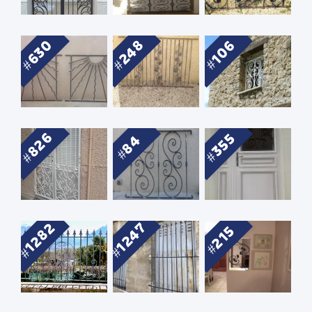
630
248
106
826
355
84
1282
1247
215