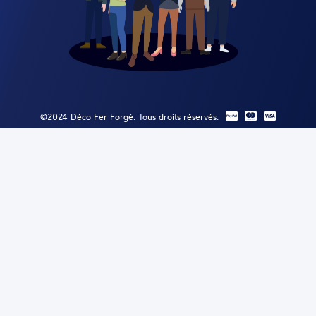
©2024 Déco Fer Forgé. Tous droits réservés.