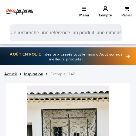
Menu
Compte
Panier
AOÛT EN FOLIE
: des prix cassés tout le mois d'Août sur nos
meilleurs produits !
Accueil
Inspiration
Exemple 1142