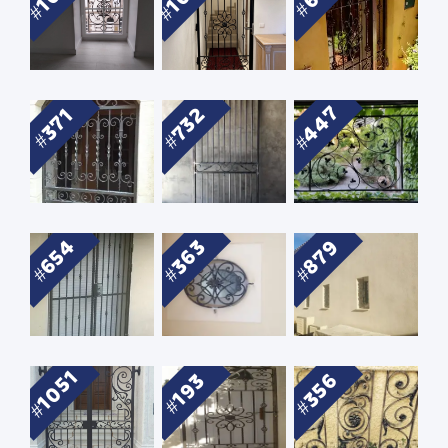
447
732
371
654
879
363
1051
356
193