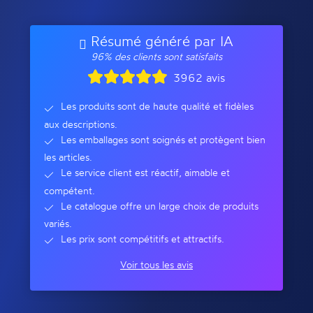
Résumé généré par IA
96% des clients sont satisfaits
3962 avis
Les produits sont de haute qualité et fidèles
aux descriptions.
Les emballages sont soignés et protègent bien
les articles.
Le service client est réactif, aimable et
compétent.
Le catalogue offre un large choix de produits
variés.
Les prix sont compétitifs et attractifs.
Voir tous les avis