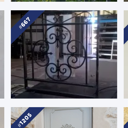
667
1205