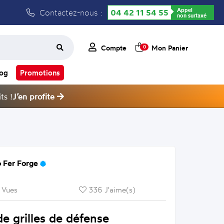
Appel
Contactez-nous :
04 42 11 54 55
non surtaxé
Compte
Mon Panier
0
log
Promotions
ts !
J’en profite
 Fer Forge
 Vues
336 J'aime(s)
e grilles de défense