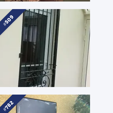
509
782