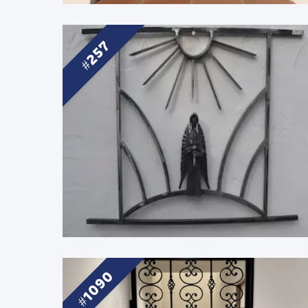
257
1090