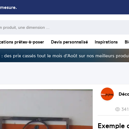
 mesure.
cations prêtes-à-poser
Devis personnalisé
Inspirations
B
: des prix cassés tout le mois d'Août sur nos meilleurs produi
Déco
341
Exemple d