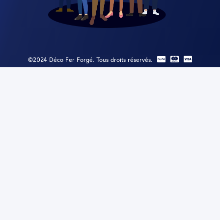
©2024 Déco Fer Forgé. Tous droits réservés.