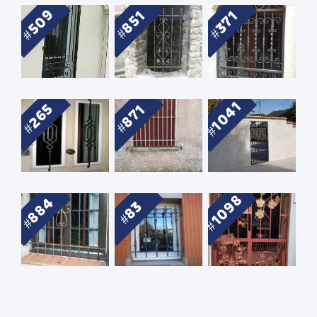
509
851
371
1041
265
871
1098
884
83