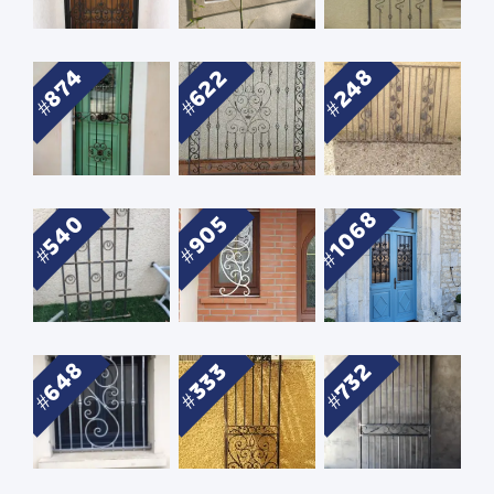
248
874
622
1068
540
905
648
732
333