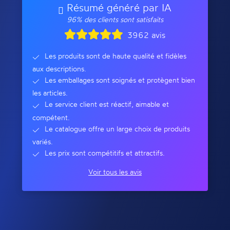
Résumé généré par IA
96% des clients sont satisfaits
3962 avis
Les produits sont de haute qualité et fidèles
aux descriptions.
Les emballages sont soignés et protègent bien
les articles.
Le service client est réactif, aimable et
compétent.
Le catalogue offre un large choix de produits
variés.
Les prix sont compétitifs et attractifs.
Voir tous les avis