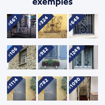
exemples
648
667
324
1249
952
106
1090
1114
782