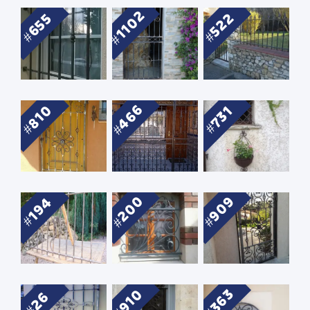
1102
522
655
466
810
731
200
909
194
910
363
26