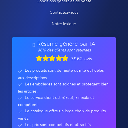
Conditions générales de vente
Contactez-nous
Notre lexique
Résumé généré par IA
96% des clients sont satisfaits
3962 avis
Les produits sont de haute qualité et fidèles
aux descriptions.
Les emballages sont soignés et protègent bien
les articles.
Le service client est réactif, aimable et
compétent.
Le catalogue offre un large choix de produits
variés.
Les prix sont compétitifs et attractifs.