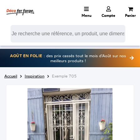
Menu
Compte
Panier
AOÛT EN FOLIE
: des prix cassés tout le mois d'Août sur nos
meilleurs produits !
Accueil
Inspiration
Exemple 705