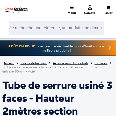
Menu
Compte
Panier
AOÛT EN FOLIE
: des prix cassés tout le mois d'Août sur nos
meilleurs produits !
Accueil
Pièces détachées
Accessoires de portails
Serrures
Tube de serrure usiné 3 faces - Hauteur 2mètres section 30x30mm
entraxe 85mm - Acier
Tube de serrure usiné 3
faces - Hauteur
2mètres section