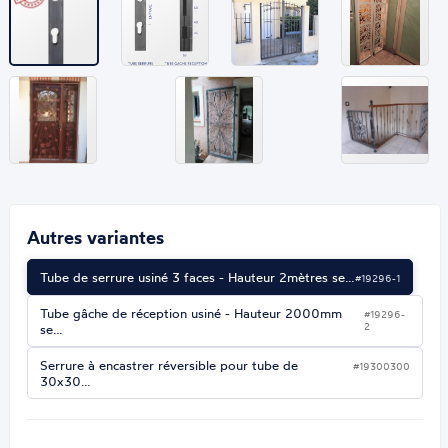
Autres variantes
Tube de serrure usiné 3 faces - Hauteur 2mètres se…
#19296-1
Tube gâche de réception usiné - Hauteur 2000mm
#19296-
2
se…
Serrure à encastrer réversible pour tube de
#19300300
30x30…