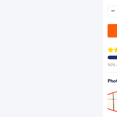
90% d
Phot