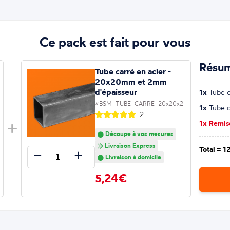
Ce pack est fait pour vous
Résum
Tube carré en acier -
20x20mm et 2mm
d'épaisseur
1x
Tube ca
#BSM_TUBE_CARRE_20x20x2
1x
Tube ca
2
1x Remi
Découpe à vos mesures
Livraison Express
Total =
1
Livraison à domicile
5,24€