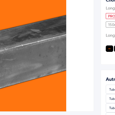
Long
PRO
150
Long
−
Autr
Tub
Tub
Tub