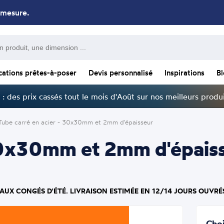
 mesure.
cations prêtes-à-poser
Devis personnalisé
Inspirations
B
: des prix cassés tout le mois d'Août sur nos meilleurs produi
Tube carré en acier - 30x30mm et 2mm d'épaisseur
30x30mm et 2mm d'épaiss
 AUX CONGÉS D'ÉTÉ. LIVRAISON ESTIMÉE EN 12/14 JOURS OUVRÉ
Choi