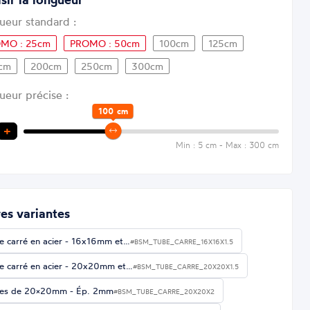
ueur standard :
MO : 25cm
PROMO : 50cm
100cm
125cm
cm
200cm
250cm
300cm
ueur précise :
100
cm
+
Min : 5 cm - Max : 300 cm
es variantes
e carré en acier - 16x16mm et…
#BSM_TUBE_CARRE_16X16X1.5
e carré en acier - 20x20mm et…
#BSM_TUBE_CARRE_20X20X1.5
es de 20×20mm - Ép. 2mm
#BSM_TUBE_CARRE_20X20X2