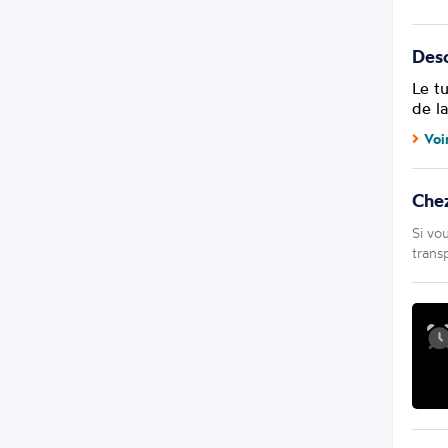
Desc
Le t
de la
Voi
Che
Si vo
trans