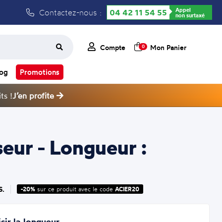
Appel
Contactez-nous :
04 42 11 54 55
non surtaxé
Compte
Mon Panier
0
log
Promotions
ts !
J’en profite
eur - Longueur :
S.
-20%
sur ce produit avec le code
ACIER20
sir la longueur