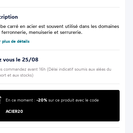
ription
ube carré en acier est souvent utilisé dans les domaines
 ferronnerie, menuiserie et serrurerie.
r plus de détails
z vous le 25/08
us commandez avant 16h (Délai indicatif soumis aux aléas du
port et aux stocks)
En ce moment :
-20%
sur ce produit avec le code
ACIER20