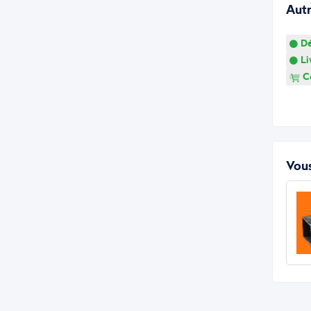
Aut
Dé
Li
Co
Vous