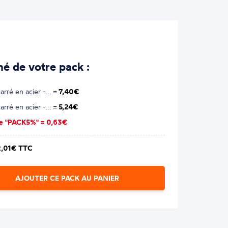
é de votre pack :
rré en acier -... =
7,40€
rré en acier -... =
5,24€
se "PACK5%" =
0,63€
2,01€ TTC
AJOUTER CE PACK AU PANIER