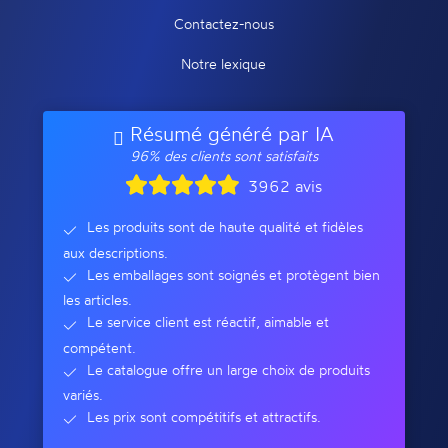
Contactez-nous
Notre lexique
Résumé généré par IA
96% des clients sont satisfaits
3962 avis
Les produits sont de haute qualité et fidèles
aux descriptions.
Les emballages sont soignés et protègent bien
les articles.
Le service client est réactif, aimable et
compétent.
Le catalogue offre un large choix de produits
variés.
Les prix sont compétitifs et attractifs.