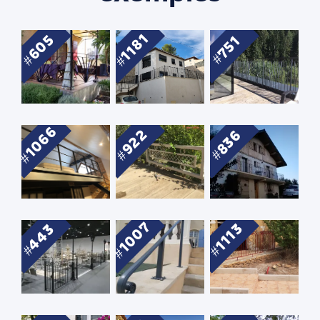
1181
605
751
1066
922
836
1007
1113
443