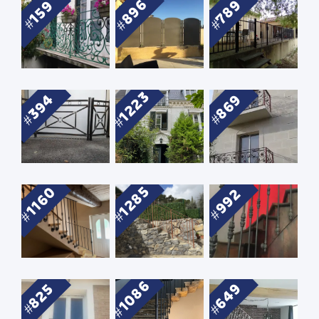
896
789
159
1223
394
869
1285
1160
992
1086
649
825